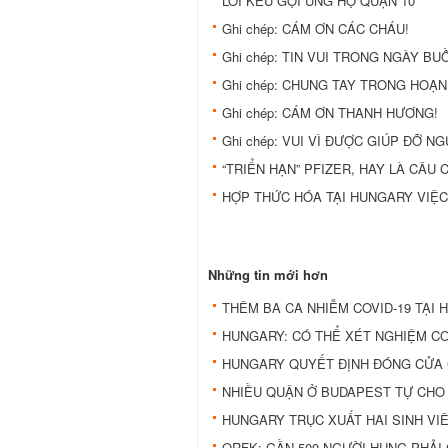
LỜI KÊU GỌI ỦNG HỘ QUẬN 10
Ghi chép: CÁM ƠN CÁC CHÁU!
Ghi chép: TIN VUI TRONG NGÀY BU
Ghi chép: CHUNG TAY TRONG HOẠN
Ghi chép: CÁM ƠN THANH HƯƠNG!
Ghi chép: VUI VÌ ĐƯỢC GIÚP ĐỠ N
“TRIỂN HẠN” PFIZER, HAY LÀ CÂU 
HỢP THỨC HÓA TẠI HUNGARY VIỆC
Những tin mới hơn
THÊM BA CA NHIỄM COVID-19 TẠI
HUNGARY: CÓ THỂ XÉT NGHIỆM CO
HUNGARY QUYẾT ĐỊNH ĐÓNG CỬA 
NHIỀU QUẬN Ở BUDAPEST TỰ CHO
HUNGARY TRỤC XUẤT HAI SINH VIÊ
ORFK: GẦN 500 NGƯỜI HUNG PHẢI 