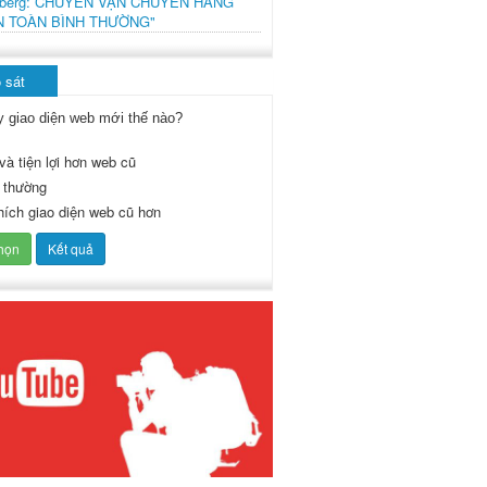
mberg: CHUYẾN VẬN CHUYỂN HÀNG
N TOÀN BÌNH THƯỜNG"
 sát
y giao diện web mới thế nào?
và tiện lợi hơn web cũ
 thường
thích giao diện web cũ hơn