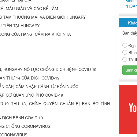
Bloo
"HOÀ
Ẻ, MẪU GIÁO VÀ CÁC BỂ TẮM
G TÂM THƯƠNG MẠI VÀ BIÊN GIỚI HUNGARY
Khảo
U TIÊN TẠI HUNGARY
Bạn thấ
ĐÓNG CỬA HÀNG, CẤM RA KHỎI NHÀ
Đẹp 
Bình
Tôi 
, HUNGARY NỖ LỰC CHỐNG DỊCH BỆNH COVID-19
N THỨ 14 CỦA DỊCH COVID-19
ẨN CẤP, CẤM NHẬP CẢNH TỪ BỐN NƯỚC
ẬP CƠ QUAN ỨNG PHÓ COVID-19
D-19 THỨ 13, CHÍNH QUYỀN CHUẨN BỊ BAN BỐ TÌNH
 DỊCH BỆNH COVID-19
NG CHỐNG CORONAVIRUS
 CORONAVIRUS