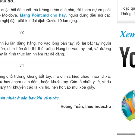
sau đó.
Hoặc qu
cuộc hội đàm với thủ tướng nước chủ nhà, rồi tham dự và phát
Thông ti
 - Moldova.
Mạng Point.md cho hay
, người đứng đầu nội các
ghị đặc biệt khi đại dịch Covid-19 lan rộng.
nhiều lần đằng hắng, ho vào lòng bàn tay, rồi lại bắt tay người
ên, nhìn trên ảnh thì thủ tướng Hung ho vào tay trái, và đương
ay là hình thức lan nhiễm rất dễ dàng.
ũng chủ trương không bắt tay, mà chỉ ra hiệu chào nhau từ xa.
dự hay chạm nằm đấm, hoặc khuỷu tay. Các tổ chức y tế, ví dụ
ry thì khuyến cáo là khi ho, nên ho vào mùi xoa giấy.
hân nhiệt ở sân bay khi về nước
.
Hoàng Tuấn, theo index.hu