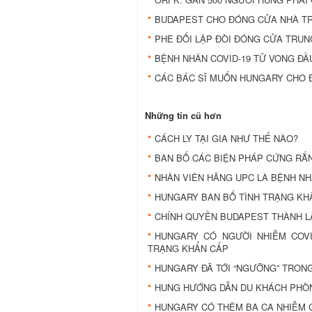
BUDAPEST CHO ĐÓNG CỬA NHÀ TR
PHE ĐỐI LẬP ĐÒI ĐÓNG CỬA TRUN
BỆNH NHÂN COVID-19 TỬ VONG ĐẦ
CÁC BÁC SĨ MUỐN HUNGARY CHO 
Những tin cũ hơn
CÁCH LY TẠI GIA NHƯ THẾ NÀO?
BAN BỐ CÁC BIỆN PHÁP CỨNG RẮN
NHÂN VIÊN HÃNG UPC LÀ BỆNH NHÂ
HUNGARY BAN BỐ TÌNH TRẠNG KH
CHÍNH QUYỀN BUDAPEST THÀNH L
HUNGARY CÓ NGƯỜI NHIỄM COVI
TRẠNG KHẨN CẤP
HUNGARY ĐÃ TỚI “NGƯỠNG” TRONG
HUNG HƯỚNG DẪN DU KHÁCH PHÒ
HUNGARY CÓ THÊM BA CA NHIỄM