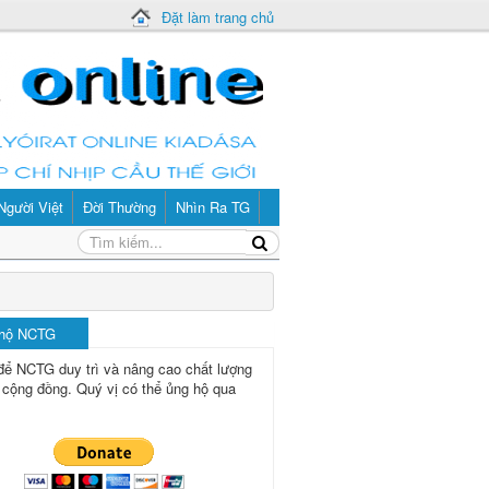
Đặt làm trang chủ
Người Việt
Đời Thường
Nhìn Ra TG
 hộ NCTG
để NCTG duy trì và nâng cao chất lượng
 cộng đồng.
Quý vị có thể ủng hộ qua