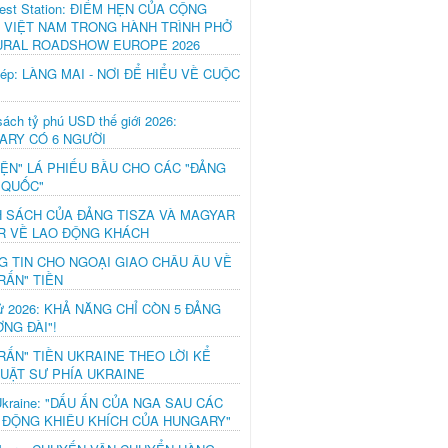
est Station: ĐIỂM HẸN CỦA CỘNG
 VIỆT NAM TRONG HÀNH TRÌNH PHỞ
URAL ROADSHOW EUROPE 2026
hép: LÀNG MAI - NƠI ĐỂ HIỂU VỀ CUỘC
ách tỷ phú USD thế giới 2026:
ARY CÓ 6 NGƯỜI
IỆN" LÁ PHIẾU BẦU CHO CÁC "ĐẢNG
 QUỐC"
H SÁCH CỦA ĐẢNG TISZA VÀ MAGYAR
R VỀ LAO ĐỘNG KHÁCH
G TIN CHO NGOẠI GIAO CHÂU ÂU VỀ
RẤN" TIỀN
ử 2026: KHẢ NĂNG CHỈ CÒN 5 ĐẢNG
NG ĐÀI"!
RẤN" TIỀN UKRAINE THEO LỜI KỂ
LUẬT SƯ PHÍA UKRAINE
Ukraine: "DẤU ẤN CỦA NGA SAU CÁC
 ĐỘNG KHIÊU KHÍCH CỦA HUNGARY"