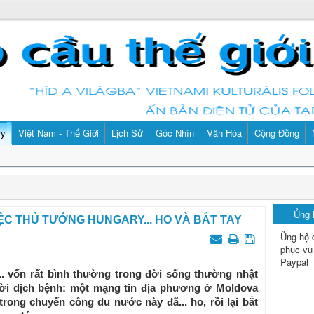
ry
Việt Nam - Thế Giới
Lịch Sử
Góc Nhìn
Văn Hóa
Cộng Đồng
Ủng
IỆC THỦ TƯỚNG HUNGARY... HO VÀ BẮT TAY
Ủng hộ 
phục vụ
Paypal
.. vốn rất bình thường trong đời sống thường nhật
hời dịch bệnh: một mạng tin địa phương ở Moldova
trong chuyến công du nước này đã... ho, rồi lại bắt