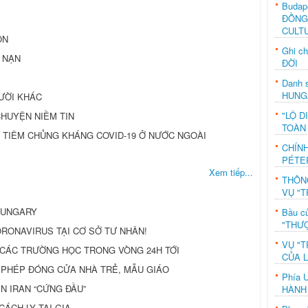
Budap
ĐỒNG
CULT
ỒN
Ghi c
 NẠN
ĐỜI
Danh s
HUNG
GƯỜI KHÁC
"LỘ D
CHUYỆN NIỀM TIN
TOÀN
 TIÊM CHỦNG KHÁNG COVID-19 Ở NƯỚC NGOÀI
CHÍN
PÉTE
Xem tiếp...
THÔN
VỤ "T
 HUNGARY
Bầu c
"THƯỢ
RONAVIRUS TẠI CƠ SỞ TƯ NHÂN!
VỤ "T
CÁC TRƯỜNG HỌC TRONG VÒNG 24H TỚI
CỦA 
 PHÉP ĐÓNG CỬA NHÀ TRẺ, MẪU GIÁO
Phía 
N IRAN “CỨNG ĐẦU”
HÀNH
CÁCH LY TẠI GIA