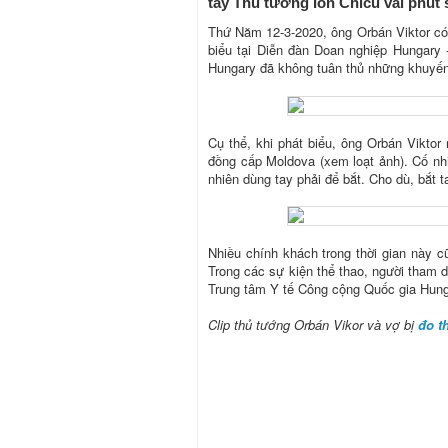
tay Thủ tướng Ion Chicu vài phút 
Thứ Năm 12-3-2020, ông Orbán Viktor có 
biểu tại Diễn đàn Doan nghiệp Hungary
Hungary đã không tuân thủ những khuyến n
Cụ thể, khi phát biểu, ông Orbán Viktor 
đồng cấp Moldova (xem loạt ảnh). Cố nhi
nhiên dùng tay phải để bắt. Cho dù, bắt t
Nhiều chính khách trong thời gian này c
Trong các sự kiện thể thao, người tham 
Trung tâm Y tế Công cộng Quốc gia Hunga
Clip thủ tướng Orbán Vikor và vợ bị
đo t