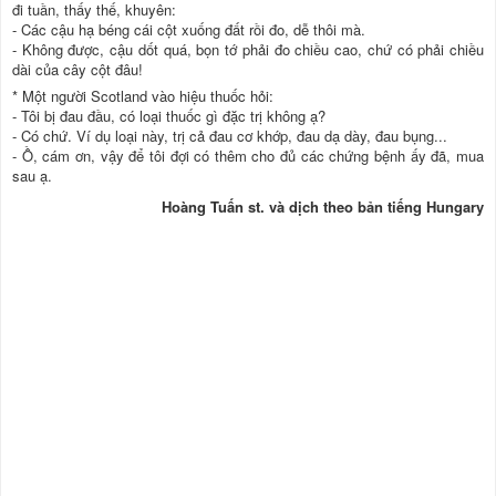
đi tuần, thấy thế, khuyên:
- Các cậu hạ béng cái cột xuống đất rồi đo, dễ thôi mà.
- Không được, cậu dốt quá, bọn tớ phải đo chiều cao, chứ có phải chiều
dài của cây cột đâu!
* Một người Scotland vào hiệu thuốc hỏi:
- Tôi bị đau đầu, có loại thuốc gì đặc trị không ạ?
- Có chứ. Ví dụ loại này, trị cả đau cơ khớp, đau dạ dày, đau bụng...
- Ồ, cám ơn, vậy để tôi đợi có thêm cho đủ các chứng bệnh ấy đã, mua
sau ạ.
Hoàng Tuấn st. và dịch theo bản tiếng Hungary