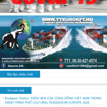
Bài đọc nhiều nhất
Tin mới nhất
Budapest Station: ĐIỂM HẸN CỦA CỘNG ĐỒNG VIỆT NAM TRONG
HÀNH TRÌNH PHỞ CULTURAL ROADSHOW EUROPE 2026