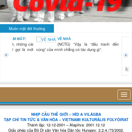
Muôn mặt đời thường
BẠN NAM MẤT!
VỀ NHÀ
TG) “Xời, những cái
(NCTG) “Vậy là “đấu tranh đến
tươi mới gọi là mới
cùng” của mình chẳng có tác dụng gì”.
không 
NHỊP CẦU THẾ GIỚI – HÍD A VILÁGBA
TẠP CHÍ TIN TỨC & VĂN HÓA – VIETNAMI KULTURÁLIS FOLYÓIRAT
Thành lập: 12-12-2001 – Alapítva: 2001.12.12
Giấy phép của Bộ Di sản Văn hóa Dân tộc Hungary: 2.2.4./73/2002.