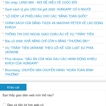
Ghi chép: LÀNG MAI - NƠI ĐỂ HIỂU VỀ CUỘC ĐỜI
Danh sách tỷ phú USD thế giới 2026: HUNGARY CÓ 6 NGƯỜI
"LỘ DIỆN" LÁ PHIẾU BẦU CHO CÁC "ĐẢNG TOÀN QUỐC"
CHÍNH SÁCH CỦA ĐẢNG TISZA VÀ MAGYAR PÉTER VỀ LAO ĐỘNG
KHÁCH
THÔNG TIN CHO NGOẠI GIAO CHÂU ÂU VỀ VỤ "TRẤN" TIỀN
Bầu cử 2026: KHẢ NĂNG CHỈ CÒN 5 ĐẢNG "THƯỢNG ĐÀI"!
VỤ "TRẤN" TIỀN UKRAINE THEO LỜI KỂ CỦA LUẬT SƯ PHÍA
UKRAINE
Phía Ukraine: "DẤU ẤN CỦA NGA SAU CÁC HÀNH ĐỘNG KHIÊU
KHÍCH CỦA HUNGARY"
Bloomberg: CHUYẾN VẬN CHUYỂN HÀNG "HOÀN TOÀN BÌNH
THƯỜNG"
Khảo sát
Bạn thấy giao diện web mới thế nào?
Đẹp và tiện lợi hơn web cũ