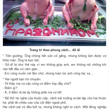
Trang trí theo phong cách... đồ tể
* Trên giường. Ông chồng hết sức cố gắng, nhưng không làm được vợ
thỏa mãn. Ông ta bực bội:
- Sở dĩ bị như thế này vì em không giúp anh, em không nói những khi
nào bắt đầu có cảm giác...
- Em cũng muốn nói lắm chứ, nhưng toàn lúc anh công tác xa...
* Hai người bạn trò chuyện:
- Tớ thấy mẹ vợ cậu cũng có điểm hay đấy chứ?
- Điểm gì?
- À, ở điểm là bà ấy không phải mẹ vợ tới!
* Để thử tài nghệ của thuộc cấp, cảnh sát trưởng ra bài tập cho hai thuộc
hạ: phải đo chiều cao của cột điện ngoài phố.
Hai cảnh sát vò đầu bứt ta, nhưng không nghĩ ra cách. Một đồng nghiệp