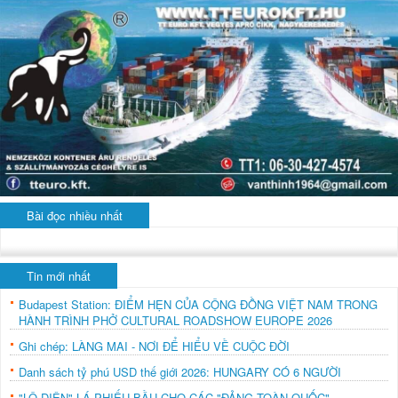
Bài đọc nhiều nhất
Tin mới nhất
Budapest Station: ĐIỂM HẸN CỦA CỘNG ĐỒNG VIỆT NAM TRONG
HÀNH TRÌNH PHỞ CULTURAL ROADSHOW EUROPE 2026
Ghi chép: LÀNG MAI - NƠI ĐỂ HIỂU VỀ CUỘC ĐỜI
Danh sách tỷ phú USD thế giới 2026: HUNGARY CÓ 6 NGƯỜI
"LỘ DIỆN" LÁ PHIẾU BẦU CHO CÁC "ĐẢNG TOÀN QUỐC"