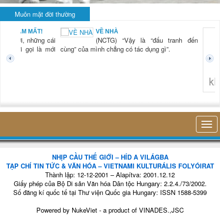
Muôn mặt đời thường
BẠN NAM MẤT!
VỀ NHÀ
TG) “Xời, những cái
(NCTG) “Vậy là “đấu tranh đến
tươi mới gọi là mới
cùng” của mình chẳng có tác dụng gì”.
không 
NHỊP CẦU THẾ GIỚI – HÍD A VILÁGBA
TẠP CHÍ TIN TỨC & VĂN HÓA – VIETNAMI KULTURÁLIS FOLYÓIRAT
Thành lập: 12-12-2001 – Alapítva: 2001.12.12
Giấy phép của Bộ Di sản Văn hóa Dân tộc Hungary: 2.2.4./73/2002.
Số đăng kí quốc tế tại Thư viện Quốc gia Hungary: ISSN 1588-5399
Powered by
NukeViet
- a product of
VINADES.,JSC