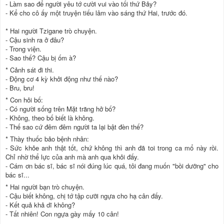
- Làm sao để người yêu tớ cười vui vào tối thứ Bảy?
- Kể cho cô ấy một truyện tiếu lâm vào sáng thứ Hai, trước đó.
* Hai người Tzigane trò chuyện.
- Cậu sinh ra ở đâu?
- Trong viện.
- Sao thế? Cậu bị ốm à?
* Cảnh sát đi thi.
- Động cơ 4 kỳ khởi động như thế nào?
- Bru, bru!
* Con hỏi bố:
- Có người sống trên Mặt trăng hở bố?
- Không, theo bố biết là không.
- Thế sao cứ đêm đêm người ta lại bật đèn thế?
* Thày thuốc bảo bệnh nhân:
- Sức khỏe anh thật tốt, chứ không thì anh đã toi trong ca mổ này rồi.
Chỉ nhờ thể lực của anh mà anh qua khỏi đấy.
- Cám ơn bác sĩ, bác sĩ nói đúng lúc quá, tôi đang muốn "bồi dưỡng" cho
bác sĩ...
* Hai người bạn trò chuyện.
- Cậu biết không, chị tớ tập cưỡi ngựa cho hạ cân đấy.
- Kết quả khả dĩ không?
- Tất nhiên! Con ngựa gày mấy 10 cân!