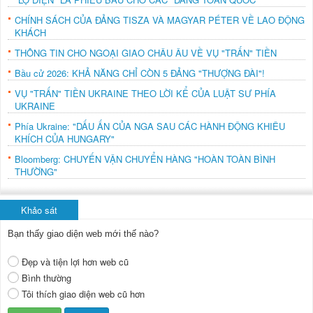
CHÍNH SÁCH CỦA ĐẢNG TISZA VÀ MAGYAR PÉTER VỀ LAO ĐỘNG
KHÁCH
THÔNG TIN CHO NGOẠI GIAO CHÂU ÂU VỀ VỤ "TRẤN" TIỀN
Bầu cử 2026: KHẢ NĂNG CHỈ CÒN 5 ĐẢNG "THƯỢNG ĐÀI"!
VỤ "TRẤN" TIỀN UKRAINE THEO LỜI KỂ CỦA LUẬT SƯ PHÍA
UKRAINE
Phía Ukraine: "DẤU ẤN CỦA NGA SAU CÁC HÀNH ĐỘNG KHIÊU
KHÍCH CỦA HUNGARY"
Bloomberg: CHUYẾN VẬN CHUYỂN HÀNG "HOÀN TOÀN BÌNH
THƯỜNG"
Khảo sát
Bạn thấy giao diện web mới thế nào?
Đẹp và tiện lợi hơn web cũ
Bình thường
Tôi thích giao diện web cũ hơn