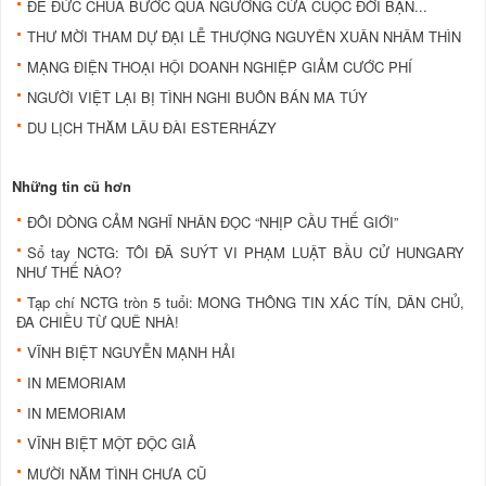
ÐỂ ÐỨC CHÚA BƯỚC QUA NGƯỠNG CỬA CUỘC ÐỜI BẠN...
THƯ MỜI THAM DỰ ĐẠI LỄ THƯỢNG NGUYÊN XUÂN NHÂM THÌN
MẠNG ÐIỆN THOẠI HỘI DOANH NGHIỆP GIẢM CƯỚC PHÍ
NGƯỜI VIỆT LẠI BỊ TÌNH NGHI BUÔN BÁN MA TÚY
DU LỊCH THĂM LÂU ÐÀI ESTERHÁZY
Những tin cũ hơn
ĐÔI DÒNG CẢM NGHĨ NHÂN ĐỌC “NHỊP CẦU THẾ GIỚI”
Sổ tay NCTG: TÔI ĐÃ SUÝT VI PHẠM LUẬT BẦU CỬ HUNGARY
NHƯ THẾ NÀO?
Tạp chí NCTG tròn 5 tuổi: MONG THÔNG TIN XÁC TÍN, DÂN CHỦ,
ĐA CHIỀU TỪ QUÊ NHÀ!
VĨNH BIỆT NGUYỄN MẠNH HẢI
IN MEMORIAM
IN MEMORIAM
VĨNH BIỆT MỘT ÐỘC GIẢ
MƯỜI NĂM TÌNH CHƯA CŨ