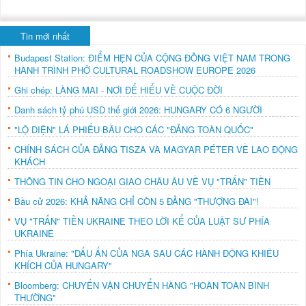
Tin mới nhất
Budapest Station: ĐIỂM HẸN CỦA CỘNG ĐỒNG VIỆT NAM TRONG
HÀNH TRÌNH PHỞ CULTURAL ROADSHOW EUROPE 2026
Ghi chép: LÀNG MAI - NƠI ĐỂ HIỂU VỀ CUỘC ĐỜI
Danh sách tỷ phú USD thế giới 2026: HUNGARY CÓ 6 NGƯỜI
"LỘ DIỆN" LÁ PHIẾU BẦU CHO CÁC "ĐẢNG TOÀN QUỐC"
CHÍNH SÁCH CỦA ĐẢNG TISZA VÀ MAGYAR PÉTER VỀ LAO ĐỘNG
KHÁCH
THÔNG TIN CHO NGOẠI GIAO CHÂU ÂU VỀ VỤ "TRẤN" TIỀN
Bầu cử 2026: KHẢ NĂNG CHỈ CÒN 5 ĐẢNG "THƯỢNG ĐÀI"!
VỤ "TRẤN" TIỀN UKRAINE THEO LỜI KỂ CỦA LUẬT SƯ PHÍA
UKRAINE
Phía Ukraine: "DẤU ẤN CỦA NGA SAU CÁC HÀNH ĐỘNG KHIÊU
KHÍCH CỦA HUNGARY"
Bloomberg: CHUYẾN VẬN CHUYỂN HÀNG "HOÀN TOÀN BÌNH
THƯỜNG"