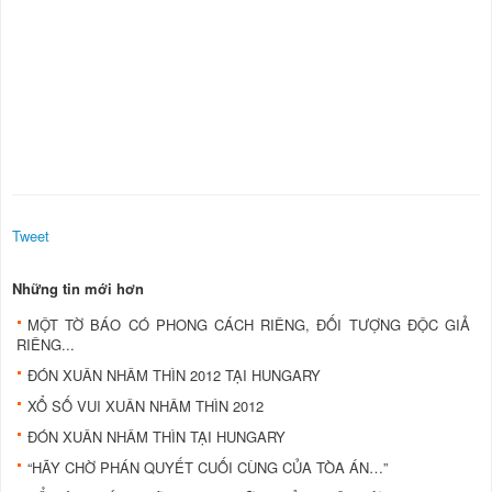
Tweet
Những tin mới hơn
MỘT TỜ BÁO CÓ PHONG CÁCH RIÊNG, ÐỐI TƯỢNG ÐỘC GIẢ
RIÊNG...
ÐÓN XUÂN NHÂM THÌN 2012 TẠI HUNGARY
XỔ SỐ VUI XUÂN NHÂM THÌN 2012
ÐÓN XUÂN NHÂM THÌN TẠI HUNGARY
“HÃY CHỜ PHÁN QUYẾT CUỐI CÙNG CỦA TÒA ÁN…”