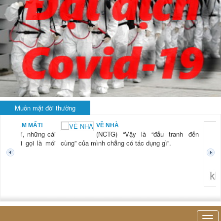
Muôn mặt đời thường
BẠN NAM MẤT!
VỀ NHÀ
TG) “Xời, những cái
(NCTG) “Vậy là “đấu tranh đến
tươi mới gọi là mới
cùng” của mình chẳng có tác dụng gì”.
không 