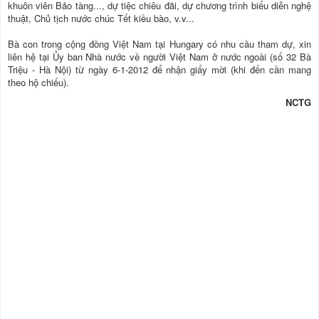
khuôn viên Bảo tàng..., dự tiệc chiêu đãi, dự chương trình biểu diễn nghệ
thuật, Chủ tịch nước chúc Tết kiều bào, v.v...
Bà con trong cộng đồng Việt Nam tại Hungary có nhu cầu tham dự, xin
liên hệ tại Ủy ban Nhà nước về người Việt Nam ở nước ngoài (số 32 Bà
Triệu - Hà Nội) từ ngày 6-1-2012 để nhận giấy mời (khi đến cần mang
theo hộ chiếu).
NCTG