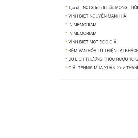
Tạp chí NCTG tròn 5 tuổi: MONG T
VĨNH BIỆT NGUYỄN MẠNH HẢI
IN MEMORIAM
IN MEMORIAM
VĨNH BIỆT MỘT ÐỘC GIẢ
ÐÊM VĂN HÓA TỪ THIỆN TẠI KHÁ
DU LỊCH THƯỞNG THỨC RƯỢU TOK
GIẢI TENNIS MÙA XUÂN 2012 THÀ