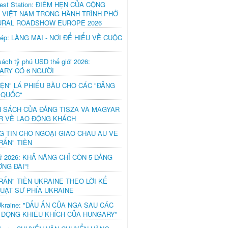
est Station: ĐIỂM HẸN CỦA CỘNG
 VIỆT NAM TRONG HÀNH TRÌNH PHỞ
URAL ROADSHOW EUROPE 2026
hép: LÀNG MAI - NƠI ĐỂ HIỂU VỀ CUỘC
ách tỷ phú USD thế giới 2026:
ARY CÓ 6 NGƯỜI
IỆN" LÁ PHIẾU BẦU CHO CÁC "ĐẢNG
 QUỐC"
H SÁCH CỦA ĐẢNG TISZA VÀ MAGYAR
R VỀ LAO ĐỘNG KHÁCH
G TIN CHO NGOẠI GIAO CHÂU ÂU VỀ
RẤN" TIỀN
ử 2026: KHẢ NĂNG CHỈ CÒN 5 ĐẢNG
NG ĐÀI"!
RẤN" TIỀN UKRAINE THEO LỜI KỂ
LUẬT SƯ PHÍA UKRAINE
Ukraine: "DẤU ẤN CỦA NGA SAU CÁC
 ĐỘNG KHIÊU KHÍCH CỦA HUNGARY"