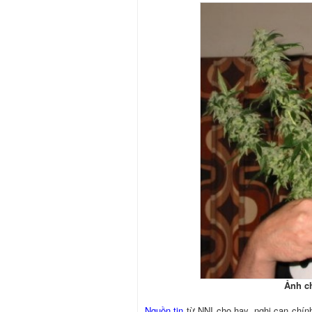
Ảnh c
Nguồn tin
từ NNI cho hay, nghi can chính