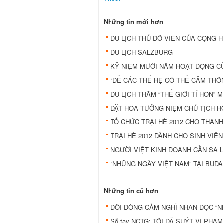
Những tin mới hơn
DU LỊCH THỦ ÐÔ VIÊN CỦA CỘNG 
DU LỊCH SALZBURG
KỶ NIỆM MƯỜI NĂM HOẠT ĐỘNG CỦ
“ĐỂ CÁC THẾ HỆ CÓ THỂ CẢM THÔ
DU LỊCH THĂM “THẾ GIỚI TÍ HON” 
ĐẶT HOA TƯỞNG NIỆM CHỦ TỊCH H
TỔ CHỨC TRẠI HÈ 2012 CHO THANH
TRẠI HÈ 2012 DÀNH CHO SINH VIÊ
NGƯỜI VIỆT KINH DOANH CẦN SA L
“NHỮNG NGÀY VIỆT NAM” TẠI BUD
Những tin cũ hơn
ĐÔI DÒNG CẢM NGHĨ NHÂN ĐỌC “NH
Sổ tay NCTG: TÔI ĐÃ SUÝT VI PH