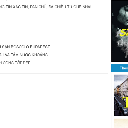
HÔNG TIN XÁC TÍN, DÂN CHỦ, ĐA CHIỀU TỪ QUÊ NHÀ!
CH SẠN BOSCOLO BUDAPEST
AJ VÀ TẮM NƯỚC KHOÁNG
NH CÔNG TỐT ÐẸP
Theo