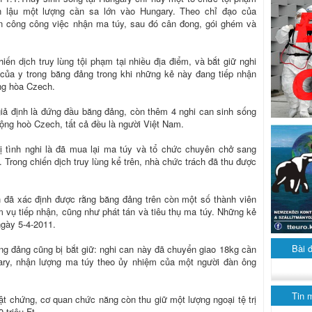
n lậu một lượng cần sa lớn vào Hungary. Theo chỉ đạo của
n công công việc nhận ma túy, sau đó cân đong, gói ghém và
ến dịch truy lùng tội phạm tại nhiều địa điểm, và bắt giữ nghi
 của y trong băng đảng trong khi những kẻ này đang tiếp nhận
ng hòa Czech.
 giả định là đứng đầu băng đảng, còn thêm 4 nghi can sinh sống
Cộng hoò Czech, tất cả đều là người Việt Nam.
 tình nghi là đã mua lại ma túy và tổ chức chuyên chở sang
Trong chiến dịch truy lùng kể trên, nhà chức trách đã thu được
nh đã xác định được rằng băng đảng trên còn một số thành viên
m vụ tiếp nhận, cũng như phát tán và tiêu thụ ma túy. Những kẻ
ngày 5-4-2011.
Bài 
ăng đảng cũng bị bắt giữ: nghi can này đã chuyển giao 18kg cần
ry, nhận lượng ma túy theo ủy nhiệm của một người đàn ông
Tin 
ật chứng, cơ quan chức năng còn thu giữ một lượng ngoại tệ trị
 triệu Ft.