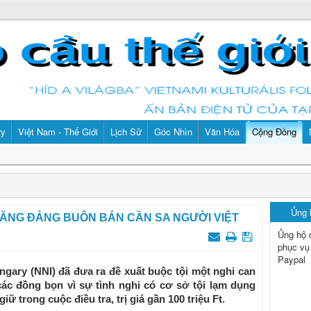
ry
Việt Nam - Thế Giới
Lịch Sử
Góc Nhìn
Văn Hóa
Cộng Đồng
Ủng
BĂNG ÐẢNG BUÔN BÁN CẦN SA NGƯỜI VIỆT
Ủng hộ 
phục vụ
Paypal
gary (NNI) đã đưa ra đề xuất buộc tội một nghi can
các đồng bọn vì sự tình nghi có cơ sở tội lạm dụng
iữ trong cuộc điều tra, trị giá gần 100 triệu Ft.