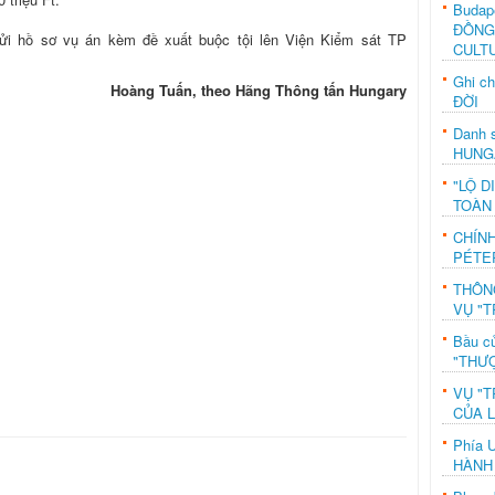
Budap
ĐỒNG
gửi hồ sơ vụ án kèm đề xuất buộc tội lên Viện Kiểm sát TP
CULT
Ghi c
Hoàng Tuấn, theo Hãng Thông tấn Hungary
ĐỜI
Danh s
HUNG
"LỘ D
TOÀN
CHÍN
PÉTE
THÔN
VỤ "T
Bầu c
"THƯỢ
VỤ "T
CỦA 
Phía 
HÀNH