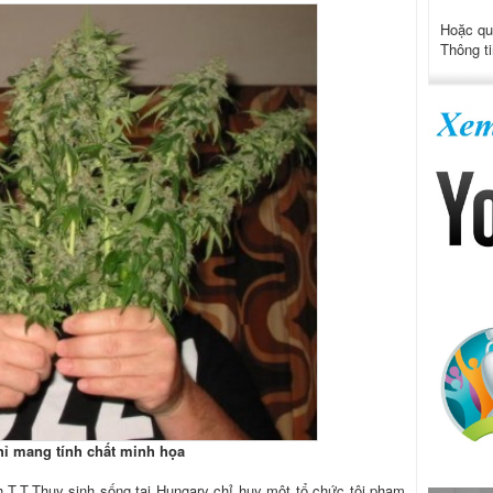
Hoặc qu
Thông ti
hỉ mang tính chất minh họa
 T.T.Thuy sinh sống tại Hungary chỉ huy một tổ chức tội phạm