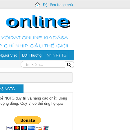
Đặt làm trang chủ
Người Việt
Đời Thường
Nhìn Ra TG
 hộ NCTG
để NCTG duy trì và nâng cao chất lượng
 cộng đồng.
Quý vị có thể ủng hộ qua