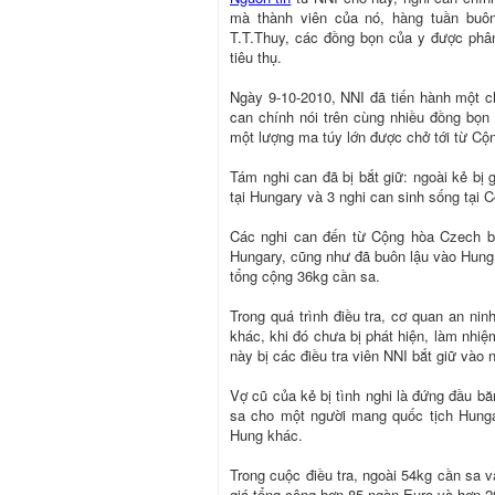
mà thành viên của nó, hàng tuần buô
T.T.Thuy, các đồng bọn của y được phâ
tiêu thụ.
Ngày 9-10-2010, NNI đã tiến hành một chi
can chính nói trên cùng nhiều đồng bọn
một lượng ma túy lớn được chở tới từ Cộ
Tám nghi can đã bị bắt giữ: ngoài kẻ bị
tại Hungary và 3 nghi can sinh sống tại 
Các nghi can đến từ Cộng hòa Czech bị
Hungary, cũng như đã buôn lậu vào Hung. 
tổng cộng 36kg cần sa.
Trong quá trình điều tra, cơ quan an ni
khác, khi đó chưa bị phát hiện, làm nhiệ
này bị các điều tra viên NNI bắt giữ vào 
Vợ cũ của kẻ bị tình nghi là đứng đầu b
sa cho một người mang quốc tịch Hunga
Hung khác.
Trong cuộc điều tra, ngoài 54kg cần sa v
giá tổng cộng hơn 85 ngàn Euro và hơn 20