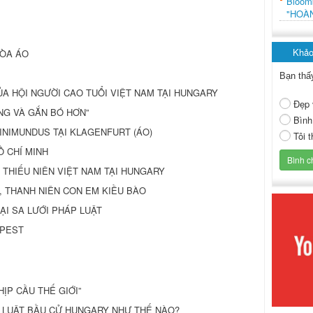
Bloo
"HOÀ
Khảo
HÒA ÁO
Bạn thấ
A HỘI NGƯỜI CAO TUỔI VIỆT NAM TẠI HUNGARY
Đẹp 
NG VÀ GẮN BÓ HƠN”
Bình
MINIMUNDUS TẠI KLAGENFURT (ÁO)
Tôi 
Ồ CHÍ MINH
 THIẾU NIÊN VIỆT NAM TẠI HUNGARY
N, THANH NIÊN CON EM KIỀU BÀO
ẠI SA LƯỚI PHÁP LUẬT
APEST
ỊP CẦU THẾ GIỚI”
ẠM LUẬT BẦU CỬ HUNGARY NHƯ THẾ NÀO?