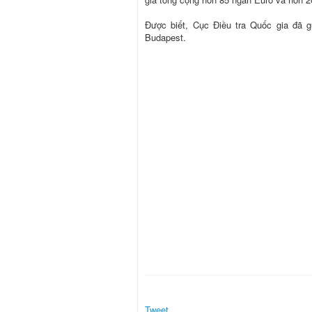
Ðược biết, Cục Ðiều tra Quốc gia đã 
Budapest.
Tweet