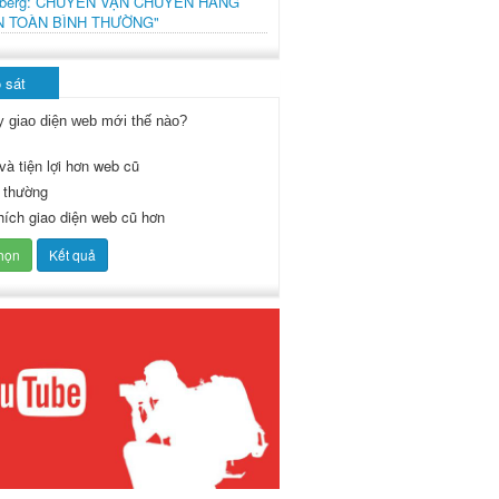
mberg: CHUYẾN VẬN CHUYỂN HÀNG
N TOÀN BÌNH THƯỜNG"
 sát
y giao diện web mới thế nào?
và tiện lợi hơn web cũ
 thường
thích giao diện web cũ hơn