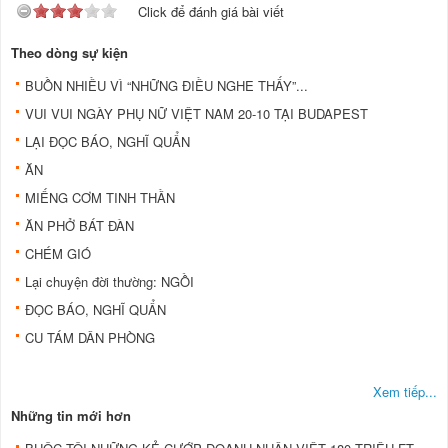
Click để đánh giá bài viết
Theo dòng sự kiện
BUỒN NHIỀU VÌ “NHỮNG ĐIỀU NGHE THẤY”...
VUI VUI NGÀY PHỤ NỮ VIỆT NAM 20-10 TẠI BUDAPEST
LẠI ĐỌC BÁO, NGHĨ QUẨN
ĂN
MIẾNG CƠM TINH THẦN
ĂN PHỞ BÁT ĐÀN
CHÉM GIÓ
Lại chuyện đời thường: NGỒI
ĐỌC BÁO, NGHĨ QUẨN
CU TÁM DÂN PHÒNG
Xem tiếp...
Những tin mới hơn