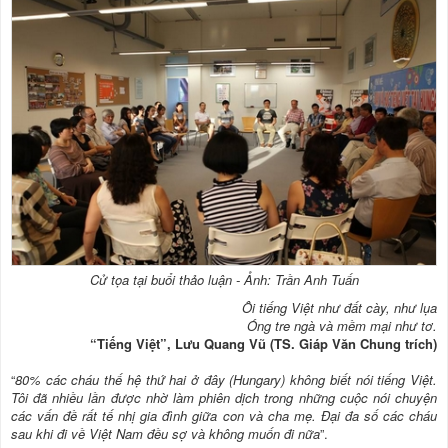
Cử tọa tại buổi thảo luận - Ảnh: Trần Anh Tuấn
Ôi tiếng Việt như đất cày, như lụa
Óng tre ngà và mềm mại như tơ.
“Tiếng Việt”, Lưu Quang Vũ (TS. Giáp Văn Chung trích)
“
80% các cháu thế hệ thứ hai ở đây (Hungary) không biết nói tiếng Việt.
Tôi đã nhiều lần được nhờ làm phiên dịch trong những cuộc nói chuyện
các vấn đề rất tế nhị gia đình giữa con và cha mẹ. Đại đa số các cháu
sau khi đi về Việt Nam đều sợ và không muốn đi nữa
”.