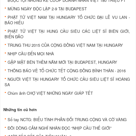
BUỘC TỘI NHỮNG KẺ CƯỚP DOANH NHÂN VIỆT 180 TRIỆU FT
MỪNG NGÀY ĐỘC LẬP 2-9 TẠI BUDAPEST
PHẬT TỬ VIỆT NAM TẠI HUNGARY TỔ CHỨC ĐẠI LỄ VU LAN -
BÁO HIẾU
PHẬT TỬ VIỆT TẠI HUNG CẦU SIÊU CÁC LIỆT SĨ BIÊN GIỚI,
BIỂN ĐẢO
TRUNG THU 2015 CỦA CỘNG ĐỒNG VIỆT NAM TẠI HUNGARY
NHỊP CẦU ĐẾN MỌI NHÀ
GẶP MẶT BÊN THỀM NĂM MỚI TẠI BUDAPEST, HUNGARY
THÔNG BÁO VỀ TỔ CHỨC TẾT CỘNG ĐỒNG BÍNH THÂN - 2016
NGƯỜI VIỆT TẠI HUNGARY TỔ CHỨC CẦU SIÊU LIỆT SĨ HOÀNG
SA
Chùm ảnh CHỢ VIỆT NHỮNG NGÀY GIÁP TẾT
Những tin cũ hơn
Sổ tay NCTG: BIỂU TÌNH PHẢN ĐỐI TRUNG CỘNG VÀ CỜ VÀNG
ĐÔI DÒNG CẢM NGHĨ NHÂN ĐỌC “NHỊP CẦU THẾ GIỚI”