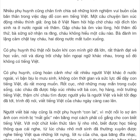
Nhiều phụ huynh cũng chân tình chia sẻ những kinh nghiệm vui buồn của
bản thân trong việc dạy dỗ con em tiếng Việt. Một câu chuyện làm xúc
động nhiều thính giả: ông bà ở Việt Nam hồi hộp chờ cháu nội đích tôn
sinh ra ở nước ngoài về thăm. Gặp cháu bà ôm vào lòng, hỏi thăm đủ
thứ, bà sững sờ nhận ra rằng, cháu không hiểu một câu nào. Bà đành im
lặng cầm chặt tay cháu, hai dòng nước mắt tuôn xuống.
Có phụ huynh thú thật nỗi buồn khi con mình giờ đã lớn, rất thành đạt về
học vấn, nói và dùng trôi chảy bốn ngoại ngữ khác nhau, trong số đó
không có tiếng Việt.
Có phụ huynh, cũng hoàn cảnh như rất nhiều người Việt khác ở nước
ngoài, vì bận bịu lo mưu sinh, không còn thời gian và sức lực để dậy con
tiếng Việt, dù rất mong muốn. Rốt cục, nhờ những may mắn trong cuộc
sống, các cháu đã được tiếp xúc nhiều với bà con, họ hàng, môi trường
tiếng Việt, thậm chí cháu tìm được người yêu là người Việt và kết tốt đẹp
đã tới, trình độ nói, viết tiếng Việt của cháu ngày càng cao lên.
Người viết bài này cũng là một phụ huynh “con lai”, vì một nỗi lo sợ ám
ảnh con mình bị “mất gốc” nên bằng mọi cách phải cố gắng cho con biết
tiếng Việt. Với một chút kiến thức tâm lý nho nhỏ, biết được học tiếng
thông qua cái nghe, từ lúc cháu nhỏ mới sinh đã thường xuyên được
nghe tiếng Việt qua những lời nựng, lời ru của cha, qua băng đĩa nhạc,
phim video và lớn lên cũng nghe những câu nói thường ngày bằng tiếng