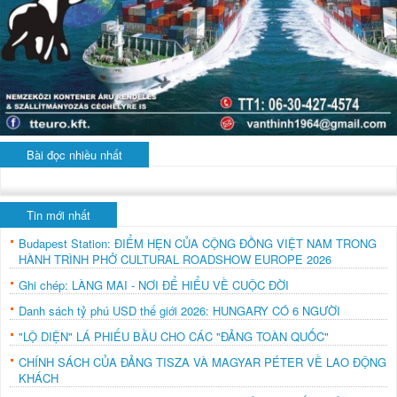
Bài đọc nhiều nhất
Tin mới nhất
Budapest Station: ĐIỂM HẸN CỦA CỘNG ĐỒNG VIỆT NAM TRONG
HÀNH TRÌNH PHỞ CULTURAL ROADSHOW EUROPE 2026
Ghi chép: LÀNG MAI - NƠI ĐỂ HIỂU VỀ CUỘC ĐỜI
Danh sách tỷ phú USD thế giới 2026: HUNGARY CÓ 6 NGƯỜI
"LỘ DIỆN" LÁ PHIẾU BẦU CHO CÁC "ĐẢNG TOÀN QUỐC"
CHÍNH SÁCH CỦA ĐẢNG TISZA VÀ MAGYAR PÉTER VỀ LAO ĐỘNG
KHÁCH