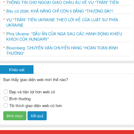
THÔNG TIN CHO NGOẠI GIAO CHÂU ÂU VỀ VỤ "TRẤN" TIỀN
Bầu cử 2026: KHẢ NĂNG CHỈ CÒN 5 ĐẢNG "THƯỢNG ĐÀI"!
VỤ "TRẤN" TIỀN UKRAINE THEO LỜI KỂ CỦA LUẬT SƯ PHÍA
UKRAINE
Phía Ukraine: "DẤU ẤN CỦA NGA SAU CÁC HÀNH ĐỘNG KHIÊU
KHÍCH CỦA HUNGARY"
Bloomberg: CHUYẾN VẬN CHUYỂN HÀNG "HOÀN TOÀN BÌNH
THƯỜNG"
Khảo sát
Bạn thấy giao diện web mới thế nào?
Đẹp và tiện lợi hơn web cũ
Bình thường
Tôi thích giao diện web cũ hơn