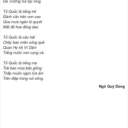
Đá Trường Sa tạc lòng.
Tổ Quốc là tiếng trẻ
Đánh vần trên non cao
Qua mưa ngàn lũ quyét
Mắt đỏ hoe đồng dao.
Tổ Quốc là câu hát
Chảy bao miền sông quê
Quan Họ rồi Ví Dặm
Tiếng nước non vọng về.
Tổ Quốc là tiếng mẹ
Trải bao mùa bão giông
Thắp muôn ngọn lửa ấm
Trên điệp trùng núi sông.
Ngô Quý Dũng