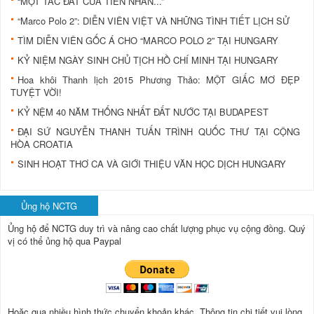
“MỘT TẤC ĐẤT CỦA TIỀN NHÂN...”
“Marco Polo 2”: DIỄN VIÊN VIỆT VÀ NHỮNG TÌNH TIẾT LỊCH SỬ
TÌM DIỄN VIÊN GỐC Á CHO “MARCO POLO 2” TẠI HUNGARY
KỶ NIỆM NGÀY SINH CHỦ TỊCH HỒ CHÍ MINH TẠI HUNGARY
Hoa khôi Thanh lịch 2015 Phương Thảo: MỘT GIẤC MƠ ĐẸP
TUYỆT VỜI!
KỶ NỆM 40 NĂM THỐNG NHẤT ĐẤT NƯỚC TẠI BUDAPEST
ĐẠI SỨ NGUYỄN THANH TUẤN TRÌNH QUỐC THƯ TẠI CỘNG
HÒA CROATIA
SINH HOẠT THƠ CA VÀ GIỚI THIỆU VĂN HỌC DỊCH HUNGARY
Ủng hộ NCTG
Ủng hộ để NCTG duy trì và nâng cao chất lượng phục vụ cộng đồng.
Quý
vị có thể ủng hộ qua Paypal
Hoặc qua nhiều hình thức chuyển khoản.khác. Thông tin chi tiết vui lòng