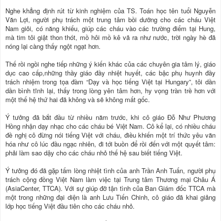
Nghe khẳng định rút từ kinh nghiệm của TS. Toán học tên tuổi Nguyễn
Văn Lợi, người phụ trách một trung tâm bồi dưỡng cho các cháu Việt
Nam giỏi, có năng khiếu, giúp các cháu vào các trường điểm tại Hung,
mà tim tôi giật thon thót, mồ hôi mồ kê vã ra như nước, trời ngày hè đã
nóng lại càng thấy ngột ngạt hơn.
Thế rồi ngồi nghe tiếp những ý kiến khác của các chuyên gia tâm lý, giáo
dục cao cấp,những thầy giáo đầy nhiệt huyết, các bậc phụ huynh đầy
trách nhiệm trong tọa đàm “Dạy và học tiếng Việt tại Hungary”, tôi dần
dần bình tĩnh lại, thấy trong lòng yên tâm hơn, hy vọng tràn trề hơn với
một thế hệ thứ hai đã không và sẽ không mất gốc.
Ý tưởng đã bắt đầu từ nhiều năm trước, khi cô giáo Đỗ Như Phương
Hồng nhận dạy nhạc cho các cháu bé Việt Nam. Cô kể lại, có nhiều cháu
đề nghị cô đừng nói tiếng Việt với cháu, điều khiến một trí thức yêu văn
hóa như cô lúc đầu ngạc nhiên, đi tới buồn để rồi đến với một quyết tâm:
phải làm sao dậy cho các cháu nhỏ thế hệ sau biết tiếng Việt.
Ý tưởng đó đã gặp tấm lòng nhiệt tình của anh Trần Anh Tuấn, người phụ
trách cộng đồng Việt Nam làm việc tại Trung tâm Thương mại Châu Á
(AsiaCenter, TTCA). Với sự giúp đỡ tận tình của Ban Giám đốc TTCA mà
một trong những đại diện là anh Lưu Tiến Chinh, cô giáo đã khai giảng
lớp học tiếng Việt đầu tiên cho các cháu nhỏ.