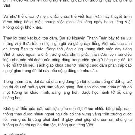
Việt.
Và như thế cháu lớn lên, chắc chưa thể viết luận văn hay thuyết trình
được bằng tiếng Việt, nhưng việc giao tiếp hàng ngày bằng tiếng Việt
không có gì khó khăn.
Thay lời tổng kết buổi tọa đàm, Đại sứ Nguyễn Thanh Tuấn bày tỏ sự vui
mừng vì ý thức trách nhiệm gìn giữ và giảng dạy tiếng Việt của các anh
chị trong Ban tổ chức. Đồng thời, ông cũng khẳng định việc dạy tiếng
Việt ở nước ngoài là chủ trương của chính phủ, nhà nước luôn tạo điều
kiện cho các hội đoàn của cộng đồng trong việc gìn giữ tiếng mẹ đẻ, từ
việc hỗ trợ tài liệu, sách giáo khoa cho tới những cuộc đàm phán cấp cao
ngoại giao trong đề tài này nếu cộng đồng có nhu cầu.
Trong thâm tâm, đại đa số cha mẹ đang lặn lội lo cuộc sống ở đất lạ, xứ
người đều có một quyết tâm và cố gắng, làm sao cho con cháu mình có
một tưong lai khác mình, sáng lạng hơn, được học hành tử tế, đàng
hoàng hơn.
Không ai tiếc của cải, sức lực giúp con đạt được nhiều bằng cấp cao,
thông thạo được nhiều ngoại ngữ để có thể vững vàng trên trường quốc
tế, nhưng có lẽ cũng phải dành ít giây phút giúp cho con em chúng ta
không quên cội nguồn dân tộc, thông qua tiếng Việt.