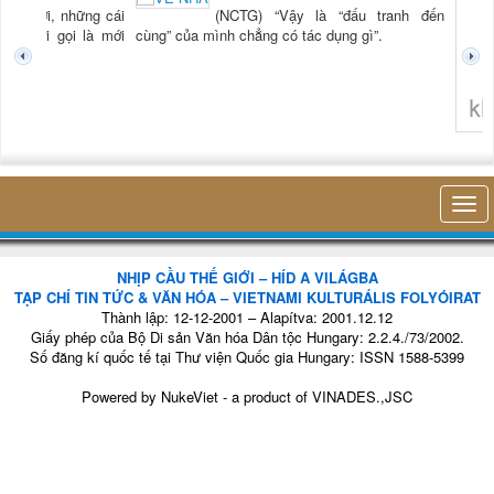
(NCTG) “Vậy là “đấu tranh đến
LÀ...
(NCTG
a mình chẳng có tác dụng gì”.
tiên 
thở c
hiện d
trong 
nhỏ 
không nghĩ tới bất kỳ điều gì khác. T
NHỊP CẦU THẾ GIỚI – HÍD A VILÁGBA
TẠP CHÍ TIN TỨC & VĂN HÓA – VIETNAMI KULTURÁLIS FOLYÓIRAT
Thành lập: 12-12-2001 – Alapítva: 2001.12.12
Giấy phép của Bộ Di sản Văn hóa Dân tộc Hungary: 2.2.4./73/2002.
Số đăng kí quốc tế tại Thư viện Quốc gia Hungary: ISSN 1588-5399
Powered by
NukeViet
- a product of
VINADES.,JSC