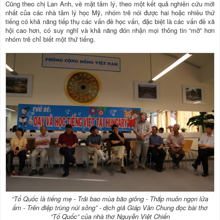
Cũng theo chị Lan Anh, về mặt tâm lý, theo một kết quả nghiên cứu mới
nhất của các nhà tâm lý học Mỹ, nhóm trẻ nói được hai hoặc nhiều thứ
tiếng có khả năng tiếp thụ các vấn đề học vấn, đặc biệt là các vấn đề xã
hội cao hơn, có suy nghĩ và khả năng đón nhận mọi thông tin “mở” hơn
nhóm trẻ chỉ biết một thứ tiếng.
“Tổ Quốc là tiếng mẹ - Trải bao mùa bão giông - Thắp muôn ngọn lửa
ấm - Trên điệp trùng núi sông” - dịch giả Giáp Văn Chung đọc bài thơ
“Tổ Quốc” của nhà thơ Nguyễn Việt Chiến