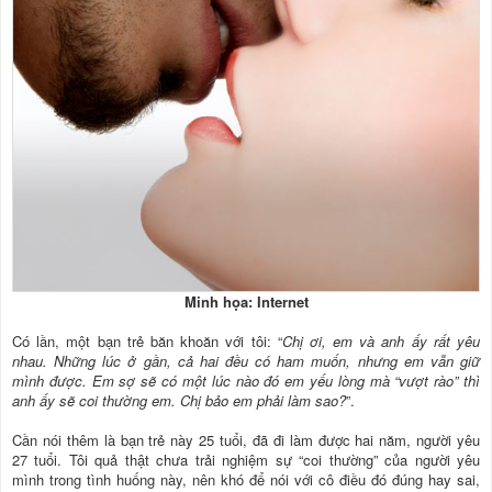
Minh họa: Internet
Có lần, một bạn trẻ băn khoăn với tôi: “
Chị ơi, em và anh ấy rất yêu
nhau. Những lúc ở gần, cả hai đều có ham muốn, nhưng em vẫn giữ
mình được. Em sợ sẽ có một lúc nào đó em yếu lòng mà “vượt rào” thì
anh ấy sẽ coi thường em. Chị bảo em phải làm sao?
”.
Cần nói thêm là bạn trẻ này 25 tuổi, đã đi làm được hai năm, người yêu
27 tuổi. Tôi quả thật chưa trải nghiệm sự “coi thường” của người yêu
mình trong tình huống này, nên khó để nói với cô điều đó đúng hay sai,