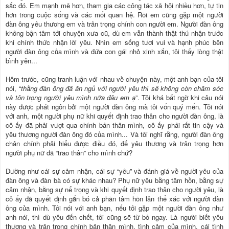
sắc đó. Em mạnh mẽ hơn, tham gia các công tác xã hội nhiều hơn, tự tin
hơn trong cuộc sống và các mối quan hệ. Rồi em cũng gặp một người
đàn ông yêu thương em và trân trọng chính con người em. Người đàn ông
không bận tâm tới chuyện xưa cũ, dù em vẫn thành thật thú nhận trước
khi chính thức nhận lời yêu. Nhìn em sống tươi vui và hạnh phúc bên
người đàn ông của mình và đứa con gái nhỏ xinh xắn, tôi thấy lòng thật
bình yên...
Hôm trước, cũng tranh luận với nhau về chuyện này, một anh bạn của tôi
nói, “
thằng đàn ông đã ăn ngủ với người yêu thì sẽ không còn chăm sóc
và tôn trọng người yêu mình nữa đâu em ạ
”. Tôi khá bất ngờ khi câu nói
này được phát ngôn bởi một người đàn ông mà tôi vốn quý mến. Tôi nói
với anh, một người phụ nữ khi quyết định trao thân cho người đàn ông, là
cô ấy đã phải vượt qua chính bản thân mình, cô ấy phải rất tin cậy và
yêu thương người đàn ông đó của mình... Và tôi nghĩ rằng, người đàn ông
chân chính phải hiểu được điều đó, để yêu thương và trân trọng hơn
người phụ nữ đã “trao thân” cho mình chứ?
Dường như cái sự cảm nhận, cái sự “yêu” và đánh giá về người yêu của
đàn ông và đàn bà có sự khác nhau? Phụ nữ yêu bằng tâm hồn, bằng sự
cảm nhận, bằng sự nể trọng và khi quyết định trao thân cho người yêu, là
cô ấy đã quyết định gắn bó cả phần tâm hồn lẫn thể xác với người đàn
ông của mình. Tôi nói với anh bạn, nếu tôi gặp một người đàn ông như
anh nói, thì dù yêu đến chết, tôi cũng sẽ từ bỏ ngay. Là người biết yêu
thương và trân trọng chính bản thân mình, tình cảm của mình, cái tình