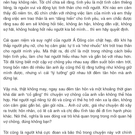
nên hay không nên. Tôi chỉ chia sẻ rằng, tình yêu là một tình cảm thiêng
liêng, là nguồn vui và động lực tinh thần cho mỗi người. Khi nào em cảm
thấy đủ niềm tin, đủ chín chắn với những việc làm của mình và em thấy
rằng việc em trao thân là em “dâng hiến” cho tình yêu, và em chắc được
rằng sau đó em sẽ không hối tiếc, không ân hận, không dằn vặt, không
sợ hãi, không hoảng hốt nếu người kia bỏ mình... thì em hãy quyết định.
Cái quan niệm và suy nghĩ của người Á Đông còn chật hẹp, đôi khi hạ
thấp người phụ nữ, cho họ cảm giác tự ti và “nhơ nhuốc” khi trót trao thân
cho người mình yêu. Mà thật ra, đó chỉ là một trong những cách biểu
hiện tình yêu, làm cho hai người hiểu nhau hơn và gắn bó với nhau hơn.
Tôi đã từng biết một cặp vợ chồng yêu nhau say đắm suốt bốn năm trời,
trong bốn năm đó nhiều lần anh ấy cũng thổ lộ rằng tưởng như không giữ
mình được, nhưng vì cái “lý tưởng” giữ nhau tới đêm tân hôn mà anh
dừng lại.
Vậy mà, thật không may, ngay sau đêm tân hôn và một khoảng thời gian
khá dài anh “cố gắng” thì chuyện vợ chồng của anh vẫn không thể hòa
hợp. Hai người ngủ riêng từ đó và cũng vì thế họ trở nên xa lạ dần, không
còn cảm giác gắn bó, gần gũi nữa... Anh cứ ước, giá như chuyện đó xảy
ra trước hôn nhân, có lẽ cả anh và chị đều tỉnh táo để đi tìm hạnh phúc
khác. Nói thế, nghĩa là sex đóng vai trò khá quan trọng trong mối quan hệ
vợ chồng, đúng không bạn?
Tôi cũng là người khá cực đoan và bảo thủ trong chuyện này với chính