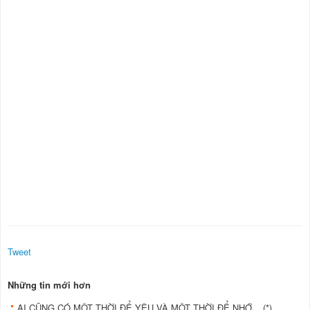
Tweet
Những tin mới hơn
AI CŨNG CÓ MỘT THỜI ĐỂ YÊU VÀ MỘT THỜI ĐỂ NHỚ... (*)