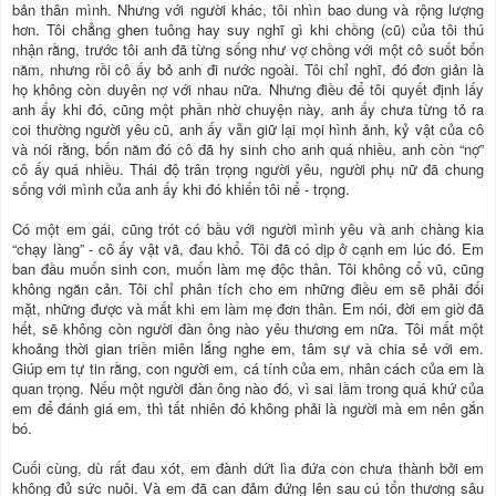
bản thân mình. Nhưng với người khác, tôi nhìn bao dung và rộng lượng
hơn. Tôi chẳng ghen tuông hay suy nghĩ gì khi chồng (cũ) của tôi thú
nhận rằng, trước tôi anh đã từng sống như vợ chồng với một cô suốt bốn
năm, nhưng rồi cô ấy bỏ anh đi nước ngoài. Tôi chỉ nghĩ, đó đơn giản là
họ không còn duyên nợ với nhau nữa. Nhưng điều để tôi quyết định lấy
anh ấy khi đó, cũng một phần nhờ chuyện này, anh ấy chưa từng tỏ ra
coi thường người yêu cũ, anh ấy vẫn giữ lại mọi hình ảnh, kỷ vật của cô
và nói rằng, bốn năm đó cô đã hy sinh cho anh quá nhiều, anh còn “nợ”
cô ấy quá nhiều. Thái độ trân trọng người yêu, người phụ nữ đã chung
sống với mình của anh ấy khi đó khiến tôi nể - trọng.
Có một em gái, cũng trót có bầu với người mình yêu và anh chàng kia
“chạy làng” - cô ấy vật vã, đau khổ. Tôi đã có dịp ở cạnh em lúc đó. Em
ban đầu muốn sinh con, muốn làm mẹ độc thân. Tôi không cổ vũ, cũng
không ngăn cản. Tôi chỉ phân tích cho em những điều em sẽ phải đối
mặt, những được và mất khi em làm mẹ đơn thân. Em nói, đời em giờ đã
hết, sẽ không còn người đàn ông nào yêu thương em nữa. Tôi mất một
khoảng thời gian triền miên lắng nghe em, tâm sự và chia sẻ với em.
Giúp em tự tin rằng, con người em, cá tính của em, nhân cách của em là
quan trọng. Nếu một người đàn ông nào đó, vì sai lầm trong quá khứ của
em để đánh giá em, thì tất nhiên đó không phải là người mà em nên gắn
bó.
Cuối cùng, dù rất đau xót, em đành dứt lìa đứa con chưa thành bởi em
không đủ sức nuôi. Và em đã can đảm đứng lên sau cú tổn thương sâu