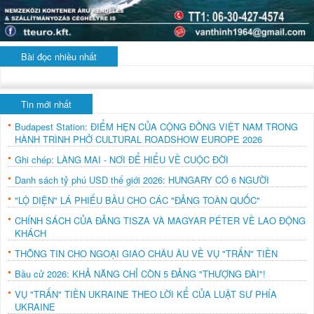
Bài đọc nhiều nhất
Tin mới nhất
Budapest Station: ĐIỂM HẸN CỦA CỘNG ĐỒNG VIỆT NAM TRONG
HÀNH TRÌNH PHỞ CULTURAL ROADSHOW EUROPE 2026
Ghi chép: LÀNG MAI - NƠI ĐỂ HIỂU VỀ CUỘC ĐỜI
Danh sách tỷ phú USD thế giới 2026: HUNGARY CÓ 6 NGƯỜI
"LỘ DIỆN" LÁ PHIẾU BẦU CHO CÁC "ĐẢNG TOÀN QUỐC"
CHÍNH SÁCH CỦA ĐẢNG TISZA VÀ MAGYAR PÉTER VỀ LAO ĐỘNG
KHÁCH
THÔNG TIN CHO NGOẠI GIAO CHÂU ÂU VỀ VỤ "TRẤN" TIỀN
Bầu cử 2026: KHẢ NĂNG CHỈ CÒN 5 ĐẢNG "THƯỢNG ĐÀI"!
VỤ "TRẤN" TIỀN UKRAINE THEO LỜI KỂ CỦA LUẬT SƯ PHÍA
UKRAINE