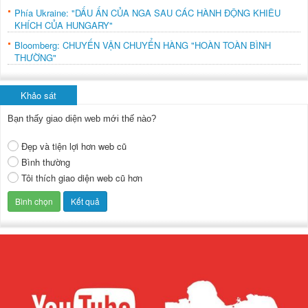
Phía Ukraine: "DẤU ẤN CỦA NGA SAU CÁC HÀNH ĐỘNG KHIÊU
KHÍCH CỦA HUNGARY"
Bloomberg: CHUYẾN VẬN CHUYỂN HÀNG "HOÀN TOÀN BÌNH
THƯỜNG"
Khảo sát
Bạn thấy giao diện web mới thế nào?
Đẹp và tiện lợi hơn web cũ
Bình thường
Tôi thích giao diện web cũ hơn