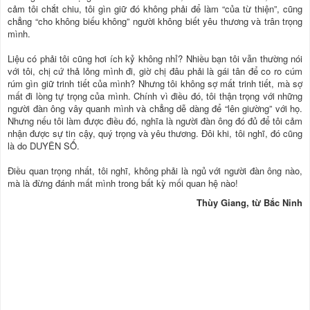
cảm tôi chắt chiu, tôi gìn giữ đó không phải để làm “của từ thiện”, cũng
chẳng “cho không biếu không” người không biết yêu thương và trân trọng
mình.
Liệu có phải tôi cũng hơi ích kỷ không nhỉ? Nhiều bạn tôi vẫn thường nói
với tôi, chị cứ thả lỏng mình đi, giờ chị đâu phải là gái tân để co ro cúm
rúm gìn giữ trinh tiết của mình? Nhưng tôi không sợ mất trinh tiết, mà sợ
mất đi lòng tự trọng của mình. Chính vì điều đó, tôi thận trọng với những
người đàn ông vây quanh mình và chẳng dễ dàng để “lên giường” với họ.
Nhưng nếu tôi làm được điều đó, nghĩa là người đàn ông đó đủ để tôi cảm
nhận được sự tin cậy, quý trọng và yêu thương. Đôi khi, tôi nghĩ, đó cũng
là do DUYÊN SỐ.
Điều quan trọng nhất, tôi nghĩ, không phải là ngủ với người đàn ông nào,
mà là đừng đánh mất mình trong bất kỳ mối quan hệ nào!
Thùy Giang, từ Bắc Ninh