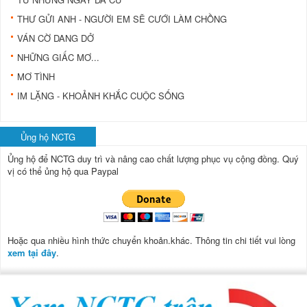
THƯ GỬI ANH - NGƯỜI EM SẼ CƯỚI LÀM CHỒNG
VÁN CỜ DANG DỞ
NHỮNG GIẤC MƠ...
MƠ TÌNH
IM LẶNG - KHOẢNH KHẮC CUỘC SỐNG
Ủng hộ NCTG
Ủng hộ để NCTG duy trì và nâng cao chất lượng phục vụ cộng đồng.
Quý
vị có thể ủng hộ qua Paypal
Hoặc qua nhiều hình thức chuyển khoản.khác. Thông tin chi tiết vui lòng
xem tại đây
.