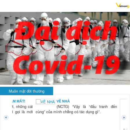
Muôn mặt đời thường
BẠN NAM MẤT!
VỀ NHÀ
TG) “Xời, những cái
(NCTG) “Vậy là “đấu tranh đến
tươi mới gọi là mới
cùng” của mình chẳng có tác dụng gì”.