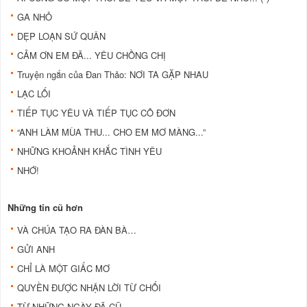
GA NHỎ
DẸP LOẠN SỨ QUÂN
CẢM ƠN EM ĐÃ... YÊU CHỒNG CHỊ
Truyện ngắn của Đan Thảo: NƠI TA GẶP NHAU
LẠC LỐI
TIẾP TỤC YÊU VÀ TIẾP TỤC CÔ ĐƠN
“ANH LÀM MÙA THU... CHO EM MƠ MÀNG...”
NHỮNG KHOẢNH KHẮC TÌNH YÊU
NHỚ!
Những tin cũ hơn
VÀ CHÚA TẠO RA ĐÀN BÀ…
GỬI ANH
CHỈ LÀ MỘT GIẤC MƠ
QUYỀN ĐƯỢC NHẬN LỜI TỪ CHỐI
TỪ NHỮNG NGÀY ĐÃ CŨ