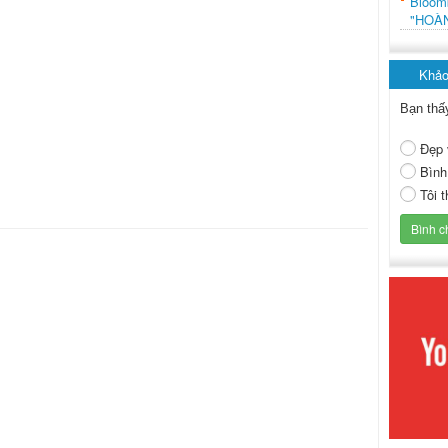
Bloo
"HOÀ
Khảo
Bạn thấ
Đẹp 
Bình
Tôi 