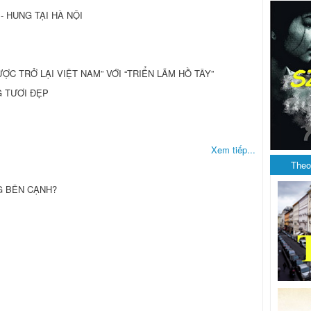
- HUNG TẠI HÀ NỘI
ĐƯỢC TRỞ LẠI VIỆT NAM” VỚI “TRIỂN LÃM HỒ TÂY”
G TƯƠI ĐẸP
Xem tiếp...
Theo
G BÊN CẠNH?