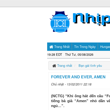
Trang Nhất
Tin Trong Ngày
Hunga
19:28 EDT Thứ Tư, 05/08/2026
Trang nhất
Bạn gái tình yêu
FOREVER AND EVER, AMEN
Chủ nhật - 13/02/2011 22:18
(NCTG) “Khi ông hát đến câu “Fo
tiếng bà già “Amen” nhỏ dần và
ngủ…”.