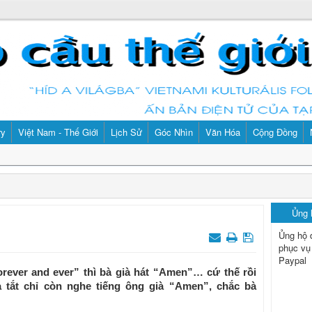
ry
Việt Nam - Thế Giới
Lịch Sử
Góc Nhìn
Văn Hóa
Cộng Đồng
Ủng
Ủng hộ 
phục vụ
Paypal
rever and ever” thì bà già hát “Amen”… cứ thế rồi
 tắt chỉ còn nghe tiếng ông già “Amen”, chắc bà