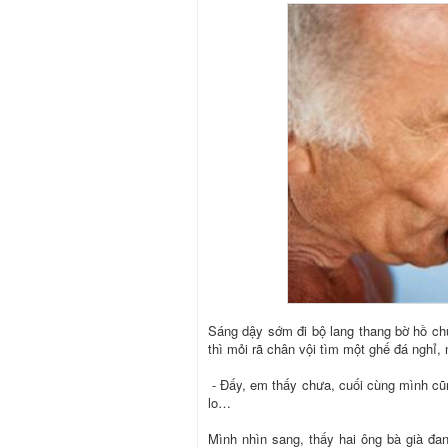
Sáng dậy sớm đi bộ lang thang bờ hồ chú
thì mỏi rã chân vội tìm một ghế đá nghỉ, ng
- Đấy, em thấy chưa, cuối cùng mình cũn
lo…
Mình nhìn sang, thấy hai ông bà già đa