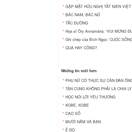
GẶP MẶT HỮU NGHỊ TẤT NIÊN VIỆT 
BÁC NAM, BÁC NỮ
TẮC ĐƯỜNG
Họa sĩ Őry Annamária: “VUI MỪNG 
Ghi chép của Bích Ngọc: CUỘC SỐN
QUẠ HAY CÔNG?
Những tin mới hơn
PHỤ NỮ CÓ THỰC SỰ CẦN ĐÀN ÔN
TẬN CÙNG KHÔNG PHẢI LÀ CHIA LY
HỌC NÓI LỜI YÊU THƯƠNG
KOBE, KOBE
CAO SỐ
MƯỜI NĂM VÀ BẠN
Ế ĐỘ