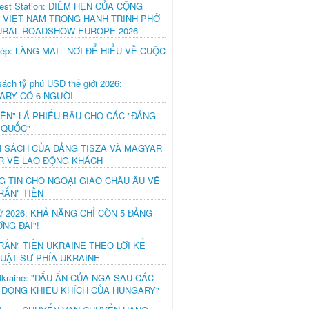
est Station: ĐIỂM HẸN CỦA CỘNG
 VIỆT NAM TRONG HÀNH TRÌNH PHỞ
URAL ROADSHOW EUROPE 2026
hép: LÀNG MAI - NƠI ĐỂ HIỂU VỀ CUỘC
ách tỷ phú USD thế giới 2026:
ARY CÓ 6 NGƯỜI
IỆN" LÁ PHIẾU BẦU CHO CÁC "ĐẢNG
 QUỐC"
H SÁCH CỦA ĐẢNG TISZA VÀ MAGYAR
R VỀ LAO ĐỘNG KHÁCH
G TIN CHO NGOẠI GIAO CHÂU ÂU VỀ
RẤN" TIỀN
ử 2026: KHẢ NĂNG CHỈ CÒN 5 ĐẢNG
NG ĐÀI"!
RẤN" TIỀN UKRAINE THEO LỜI KỂ
LUẬT SƯ PHÍA UKRAINE
Ukraine: "DẤU ẤN CỦA NGA SAU CÁC
 ĐỘNG KHIÊU KHÍCH CỦA HUNGARY"