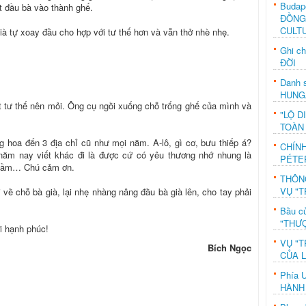
Budap
ặt đầu bà vào thành ghế.
ĐỒNG
CULT
à tự xoay đầu cho hợp với tư thế hơn và vẫn thở nhè nhẹ.
Ghi c
ĐỜI
Danh s
HUNG
 tư thế nên mỏi. Ông cụ ngồi xuống chỗ trống ghế của mình và
"LỘ D
TOÀN
ng hoa đến 3 địa chỉ cũ như mọi năm. A-lô, gì cơ, bưu thiếp á?
CHÍN
 năm nay viết khác đi là được cứ có yêu thương nhớ nhung là
PÉTE
 nhầm… Chú cảm ơn.
THÔN
VỤ "T
i về chỗ bà già, lại nhẹ nhàng nâng đầu bà già lên, cho tay phải
Bầu c
"THƯỢ
i hạnh phúc!
VỤ "T
Bích Ngọc
CỦA 
Phía 
HÀNH