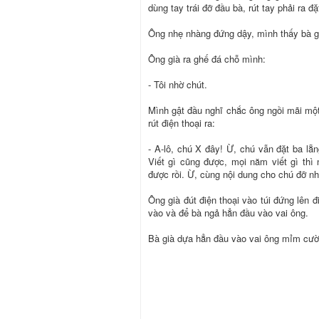
dùng tay trái đỡ đầu bà, rút tay phải ra đ
Ông nhẹ nhàng đứng dậy, mình thấy bà gi
Ông già ra ghế đá chỗ mình:
- Tôi nhờ chút.
Mình gật đầu nghĩ chắc ông ngồi mãi một
rút điện thoại ra:
- A-lô, chú X đây! Ừ, chú vẫn đặt ba lẵ
Viết gì cũng được, mọi năm viết gì thì
được rồi. Ừ, cùng nội dung cho chú đỡ
Ông già đút điện thoại vào túi đứng lên đ
vào và để bà ngả hẳn đầu vào vai ông.
Bà già dựa hẳn đầu vào vai ông mỉm cườ