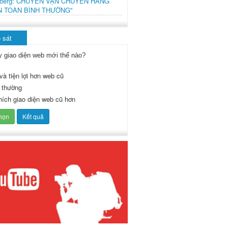
mberg: CHUYẾN VẬN CHUYỂN HÀNG
N TOÀN BÌNH THƯỜNG"
 sát
y giao diện web mới thế nào?
và tiện lợi hơn web cũ
 thường
thích giao diện web cũ hơn