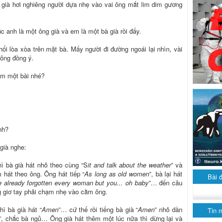
à già hơi nghiêng người dựa nhẹ vào vai ông mắt lim dim gương
c anh là một ông già và em là một bà già rồi đấy.
ổi lòa xòa trên mặt bà. Mấy người đi đường ngoái lại nhìn, vài
hông đồng ý.
em một bài nhé?
nh?
già nghe:
thì bà già hát nhỏ theo cùng “S
it and talk about the weather
” và
 hát theo ông. Ông hát tiếp “
As long as old women
”, bà lại hát
Bài 
ve already forgotten every woman but you... oh baby
”… đến câu
 giơ tay phải chạm nhẹ vào cằm ông.
thì bà già hát “
Amen
”… cứ thế rồi tiếng bà già “
Amen
” nhỏ dần
Tin 
”, chắc bà ngủ… Ông già hát thêm một lúc nữa thì dừng lại và