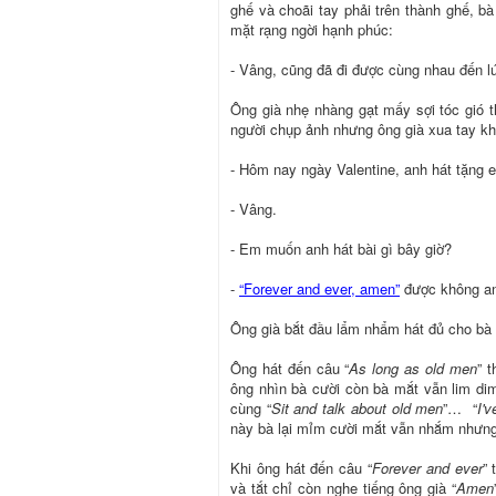
ghế và choãi tay phải trên thành ghế, b
mặt rạng ngời hạnh phúc:
- Vâng, cũng đã đi được cùng nhau đến lú
Ông già nhẹ nhàng gạt mấy sợi tóc gió th
người chụp ảnh nhưng ông già xua tay k
- Hôm nay ngày Valentine, anh hát tặng 
- Vâng.
- Em muốn anh hát bài gì bây giờ?
-
“Forever and ever, amen”
được không a
Ông già bắt đầu lẩm nhẩm hát đủ cho bà 
Ông hát đến câu “
As long as old men
” 
ông nhìn bà cười còn bà mắt vẫn lim dim
cùng “
Sit and talk about old men
”… “
I'
này bà lại mỉm cười mắt vẫn nhắm nhưng
Khi ông hát đến câu “
Forever and ever
” 
và tắt chỉ còn nghe tiếng ông già “
Amen