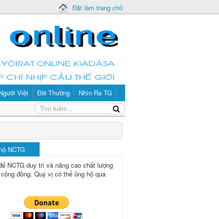
Đặt làm trang chủ
Người Việt
Đời Thường
Nhìn Ra TG
 hộ NCTG
để NCTG duy trì và nâng cao chất lượng
 cộng đồng.
Quý vị có thể ủng hộ qua