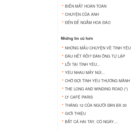
BIẾN MẤT HOÀN TOÀN
CHUYỆN CỦA ANH
ÐẾN ÐỂ NGẮM HOA ÐÀO
Những tin cũ hơn
NHỮNG MẨU CHUYỆN VỀ TÌNH YÊU
ÐÂU HẾT RỒI? ÐÀN ÔNG TỰ LẬP
LỖI TẠI TÌNH YÊU…
YÊU NHAU MẤY NÚI...
CHỜ ĐỢI TÌNH YÊU THƯƠNG MÃNH 
THE LONG AND WINDING ROAD (*)
LY CAFÉ PARIS
THÁNG 12 CỦA NGƯỜI ĐÀN BÀ 30
GIỚI THIỆU
BẮT CÁ HAI TAY, CÓ NGÀY....