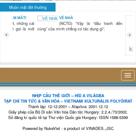
Muôn mặt đời thường
BẠN NAM MẤT!
VỀ NHÀ
TG) “Xời, những cái
(NCTG) “Vậy là “đấu tranh đến
tươi mới gọi là mới
cùng” của mình chẳng có tác dụng gì”.
không 
NHỊP CẦU THẾ GIỚI – HÍD A VILÁGBA
TẠP CHÍ TIN TỨC & VĂN HÓA – VIETNAMI KULTURÁLIS FOLYÓIRAT
Thành lập: 12-12-2001 – Alapítva: 2001.12.12
Giấy phép của Bộ Di sản Văn hóa Dân tộc Hungary: 2.2.4./73/2002.
Số đăng kí quốc tế tại Thư viện Quốc gia Hungary: ISSN 1588-5399
Powered by
NukeViet
- a product of
VINADES.,JSC