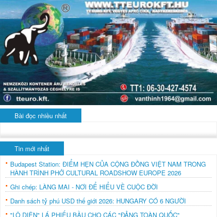
Bài đọc nhiều nhất
Tin mới nhất
Budapest Station: ĐIỂM HẸN CỦA CỘNG ĐỒNG VIỆT NAM TRONG
HÀNH TRÌNH PHỞ CULTURAL ROADSHOW EUROPE 2026
Ghi chép: LÀNG MAI - NƠI ĐỂ HIỂU VỀ CUỘC ĐỜI
Danh sách tỷ phú USD thế giới 2026: HUNGARY CÓ 6 NGƯỜI
"LỘ DIỆN" LÁ PHIẾU BẦU CHO CÁC "ĐẢNG TOÀN QUỐC"