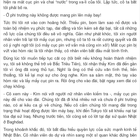
hiện ra mất cục pin và chai “nước” trong va-li của tôi. Lập tức, cô ta bắt
tôi phải bỏ ra.
- Ở phi trường này không được mang pin lên máy bay!
Tức thì tôi rơi vào cơn hoảng hốt. Thiếu pin, bom làm sao nổ được và
toàn bộ nhiệm vụ phức tạp, dai dẳng và tốn kém sẽ đại bại, tất cả những
nỗ lực của chúng tôi đều sẽ vô nghĩa. Gần như phát khóc, tôi xin người
nhân viên trả lại tôi mấy cục pin, nhưng cô ta tỏ ra rất cương quyết và đã
có ý nghi ngờ tôi (có mấy cục pin vớ vẩn mà cũng xin xỏ!) Mất cục pin bị
vứt vào hòm rác là tôi nhận thấy, cô nhân viên bắt đầu mất bình tĩnh.
Đúng lúc tôi muốn tiếp tục cãi cọ (tôi biết nếu không hoàn thành nhiệm
vụ, tôi sẽ không thể trở về Bắc Triều Tiên), tôi nhận thấy Kim đã đến gần
tôi vì ông đã xong thủ tục. Nghĩ là ông có thể cứu vãn tình thế, liến
thoắng, tôi kể lại mọi sự cho ông nghe. Kim sa sầm mặt, thò tay vào
hòm rác và lấy mấy cục pin ra. Rồi ông cho vào đài, bật ngay xem đài có
chạy không.
- Cô xem này - Kim nói với người nữ nhân viên kiểm tra -, mấy cục pin
này để cho vào đài. Chúng tôi đã đi khá nhiều nơi và chưa ở phi trường
nào, có ai kêu ca gì về chúng. Nếu cô cấm chúng tôi mang đài trong
trạng thái hoạt động được lên máy bay, khi đến Tokyo tôi sẽ khiếu nại tại
tòa đại sứ Iraq. Nhưng trước tiên, tôi cũng sẽ có lời tại đại sứ quán Nhật
ở Baghdad.
Trong khoảnh khắc đó, tôi bắt đầu hiểu quyền lực của sức mạnh kinh tế
Nhật Bản. Cô nhân viên do dự và nhìn sang một sĩ quan khác đứng bên