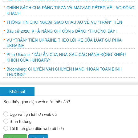
CHÍNH SÁCH CỦA ĐẢNG TISZA VÀ MAGYAR PÉTER VỀ LAO ĐỘNG
KHÁCH
THÔNG TIN CHO NGOẠI GIAO CHÂU ÂU VỀ VỤ "TRẤN" TIỀN
Bầu cử 2026: KHẢ NĂNG CHỈ CÒN 5 ĐẢNG "THƯỢNG ĐÀI"!
VỤ "TRẤN" TIỀN UKRAINE THEO LỜI KỂ CỦA LUẬT SƯ PHÍA
UKRAINE
Phía Ukraine: "DẤU ẤN CỦA NGA SAU CÁC HÀNH ĐỘNG KHIÊU
KHÍCH CỦA HUNGARY"
Bloomberg: CHUYẾN VẬN CHUYỂN HÀNG "HOÀN TOÀN BÌNH
THƯỜNG"
Khảo sát
Bạn thấy giao diện web mới thế nào?
Đẹp và tiện lợi hơn web cũ
Bình thường
Tôi thích giao diện web cũ hơn