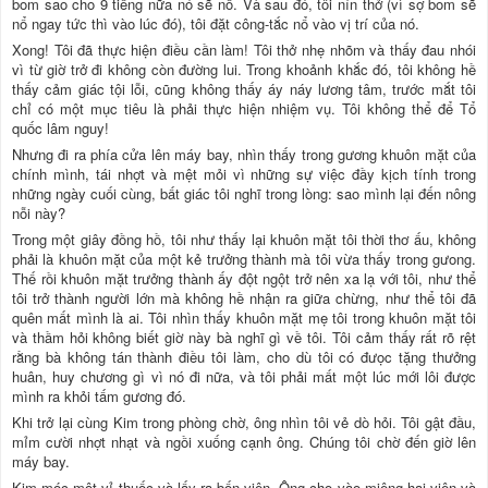
bom sao cho 9 tiếng nữa nó sẽ nổ. Và sau đó, tôi nín thở (vì sợ bom sẽ
nổ ngay tức thì vào lúc đó), tôi đặt công-tắc nổ vào vị trí của nó.
Xong! Tôi đã thực hiện điều cần làm! Tôi thở nhẹ nhõm và thấy đau nhói
vì từ giờ trở đi không còn đường lui. Trong khoảnh khắc đó, tôi không hề
thấy cảm giác tội lỗi, cũng không thấy áy náy lương tâm, trước mắt tôi
chỉ có một mục tiêu là phải thực hiện nhiệm vụ. Tôi không thể để Tổ
quốc lâm nguy!
Nhưng đi ra phía cửa lên máy bay, nhìn thấy trong gương khuôn mặt của
chính mình, tái nhợt và mệt mỏi vì những sự việc đầy kịch tính trong
những ngày cuối cùng, bất giác tôi nghĩ trong lòng: sao mình lại đến nông
nỗi này?
Trong một giây đồng hồ, tôi như thấy lại khuôn mặt tôi thời thơ ấu, không
phải là khuôn mặt của một kẻ trưởng thành mà tôi vừa thấy trong gưong.
Thế rồi khuôn mặt trưởng thành ấy đột ngột trở nên xa lạ với tôi, như thể
tôi trở thành người lớn mà không hề nhận ra giữa chừng, như thể tôi đã
quên mất mình là ai. Tôi nhìn thấy khuôn mặt mẹ tôi trong khuôn mặt tôi
và thầm hỏi không biết giờ này bà nghĩ gì về tôi. Tôi cảm thấy rất rõ rệt
rằng bà không tán thành điều tôi làm, cho dù tôi có đưọc tặng thưởng
huân, huy chương gì vì nó đi nữa, và tôi phải mất một lúc mới lôi được
mình ra khỏi tấm gương đó.
Khi trở lại cùng Kim trong phòng chờ, ông nhìn tôi vẻ dò hỏi. Tôi gật đầu,
mỉm cười nhợt nhạt và ngồi xuống cạnh ông. Chúng tôi chờ đến giờ lên
máy bay.
Kim móc một vỉ thuốc và lấy ra bốn viên. Ông cho vào miệng hai viên và