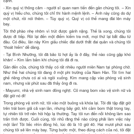
cạnh.
- Xin quý vị thông cảm - người sĩ quan nam tiến đến gần chúng tôi. – Xin
quý vị hiểu cho, chúng tôi chỉ thi hành mệnh lệnh. – Anh này cũng do dự
một chút, rồi nói thêm. – Tùy quý vị. Quý vị có thể mang đài lên máy
bay.
Tôi thở phào nhẹ nhõm vì trút được gánh nặng. Thế là xong, chúng tôi
được đi tiếp. Rồi lại đến một điểm kiểm tra mới, mọi thứ lại bắt đầu từ
đầu. Có điều, lần này Kim giấu chiếc đài dưới thắt đai quần và chúng tôi
“thoát hiểm” dễ dàng.
- Tại Bình Nhưỡng, tôi đã bảo lũ hợi ấy là ở đây, thế nào cũng gặp khó
khăn! – Kim lẩm bẩm khi chúng tôi đã đi ra.
Gần đến cửa, chúng tôi thấy có rất nhiều người miền Nam tại phòng chờ.
Như thể hai chúng tôi đang ở một phi trường của Nam Hàn. Tôi tìm hai
ghế riêng chưa có ai và ngồi xuống. Kim mang cặp vào phòng vệ sinh
nam, nhưng vài phút sau đã thấy ông đi ra.
- Mayumi, nhà vệ sinh nam đông nghịt. Cô mang bom vào vệ sinh nữ và
đặt giờ nó đi!
Trong phòng vệ sinh nữ, tôi vào một buồng và khóa lại. Tôi đã tập đặt giờ
trên trái bom giả cả vạn lần, nhưng bây giờ, khi cầm bom thật trong tay,
tự nhiên tôi trở nên hồi hộp lạ thường. Tay tôi run đến nỗi không làm sao
trấn tĩnh được. Cuối cùng, tôi nhủ rằng thế nào cũng phải làm việc này
một lần! Tôi liếc nhìn đồng hồ, lúc đó là 10 giờ 40. Hai mươi phút sau
chúng tôi sẽ lên máy bay. Từng bước một, theo đúng cách của nó, tôi đặt