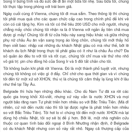
Song Ir bừng tỉnh và đủ sức để đi ăn một bữa tối nhẹ. Sau bữa tối, chúng
tôi thực tập trong phòng với trái bom giả.
Ngày cuối cùng ở Vienna, chúng tôi đi mua sắm. Theo thông lệ thì chúng
tôi phải mua quà cho các quan chức cấp cao trong chính phủ để khi về
còn có cái tặng họ. Kim và tôi có thể tiêu 200 USD cho mỗi người, nhưng
chẳng mấy chốc chúng tôi nhận ra là ở Vienna với ngần ấy tiền chả mua
được gì mấy! Chúng tôi đi từ cửa hiệu này sang hiệu khác và giữa những
phụ nữ châu Âu ăn vận sang trọng áo lông chồn, chúng tôi mới thấy hổ
thẹn xiết bao: nhập vai những du khách Nhật giàu có mà như thế, bởi lẽ
khách du lịch Nhật trong thực tế phải giàu có ít như là châu Âu chứ? Đa
số quần áo đều to với tôi và rốt cục, chúng tôi chỉ mua vài thứ nho nhỏ
vô giá trị: pin cho đồng hồ của Song Ir và 5 đôi tất chân cho tôi.
Tôi không buồn khi phải rời Vienna. Đó là một thành phố tuyệt vời, nhưng
chúng tôi không có việc gì ở đấy. Chỉ chờ cho qua thời gian và vì chúng
tôi đến từ một xứ sở XHCN, thú vị là chúng tôi cảm thấy lạ lùng khi ở lâu
như thế tại Tây Âu.
Belgrade thì hứa hẹn những điều khác. Cho dù Nam Tư đã xa rời các
quốc gia trong khối Xô-viết, nhưng xứ này vẫn là nước XHCN và mọi
người bảo rằng nam Tư phát triển hơn nhiều so với Bắc Triều Tiên. (Mà dĩ
nhiên, cứ nói đến nước nào thì tôi lại được nghe là phát triển hơn nhiều
so với Bắc Triều Tiên). Tôi hơi lo vì chúng tôi đến một nước XHCN mà lại
dùng hộ chiếu Nhật, tôi sợ sẽ bị để ý hơn. Bởi lẽ, một nhà nghiên cứu
thuộc cơ quan tình báo đối ngoại ở Bình Nhưỡng nhận định, ở Belgrade
có du khách Nhật nhưng con số này rất nhỏ. Ngay cả thượng cấp của