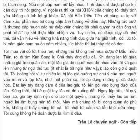
bị tách riêng. Nếu một cặp nam nữ lấy nhau, tính dục chỉ được phép khi
cần duy trì nòi giống, vì ngoài ra thì xã hội XHCN của chúng tôi thấy tình
yêu không có ích lợi gì khác. Xã hội Bắc Triều Tiên vô cùng xa lạ với
cảm xúc, phần nào tôi cũng chịu ảnh hưởng về điều này. Nhưng tức cười
là thượng cấp muốn các nữ điệp viên chúng tôi phải quyến rũ đàn ông và
phải “chài” họ khi thực hiện nhiệm vụ. Tuy nhiên, dù được dạy dỗ như
thế, tôi vẫn hiểu về những khả năng tính dục giữa hai giới tính, đôi lúc tôi
bị cảm giác ham muốn xâm chiếm, lúc khác thì lại thấy rất cô đơn.
Tôi mua vài đồ lót thêu ren, những thứ không thể mua được ở Bắc Triều
Tiên, rồi đi tìm Kim Song Ir. Chả thấy ông đâu cả. Khi đang len lỏi giữa
những giá treo quần áo, một lão già dở người nào đó nhào vào tôi và gào
lên những từ ngữ thô tục (ít nhất là tôi nghĩ như vậy); lão còn giơ ô quật
tôi. Tôi hoảng hốt vì tự nhiên lại bị lão già hướng sự chú ý của mọi người
vào mình và lập tức, như một phản xạ, tôi áp dụng những gì đã được
học. Bắt lấy tay đang cầm ô của lão già, tôi lên gối vào bụng dưới của
lão. Đồng thời, tôi bẻ quặt tay lão và đè xuống đất. Ngay lập tức, tôi quỳ
bên lão, giơ tay định nện cho lão một quyền, nhưng rồi thấy lão co rúm
người lại ôm bụng nên tôi thôi. May mà chúng tôi bị đống quần áo phủ
kín, không ai thấy chúng tôi cả. Tôi nhặt túi xách và lẩn khỏi cửa hàng.
Tôi cũng không hề đoán được là Kim ở đâu.
Trần Lê chuyển ngữ - Còn tiếp