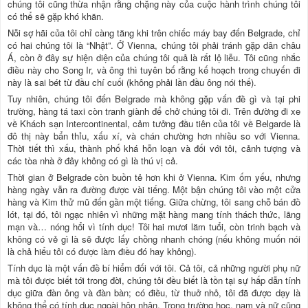
chúng tôi cũng thừa nhận rằng chặng này của cuộc hành trình chúng tôi
có thể sẽ gặp khó khăn.
Nỗi sợ hãi của tôi chỉ càng tăng khi trên chiếc máy bay đến Belgrade, chỉ
có hai chúng tôi là “Nhật”. Ở Vienna, chúng tôi phải tránh gặp dân châu
Á, còn ở đây sự hiện diện của chúng tôi quả là rất lộ liễu. Tôi cũng nhắc
điều này cho Song Ir, và ông thì tuyên bố rằng kế hoạch trong chuyến đi
này là sai bét từ đầu chí cuối (không phải lần đầu ông nói thế).
Tuy nhiên, chúng tôi đến Belgrade mà không gặp vấn đề gì và tại phi
trường, hàng tá taxi còn tranh giành để chở chúng tôi đi. Trên đường đi xe
về Khách sạn Intercontinental, cảm tưởng đầu tiên của tôi về Belgarde là
đô thị này bẩn thỉu, xấu xí, và chán chường hơn nhiều so với Vienna.
Thời tiết thì xấu, thành phố khá hỗn loạn và đối với tôi, cảnh tượng và
các tòa nhà ở đây không có gì là thú vị cả.
Thời gian ở Belgrade còn buồn tẻ hơn khi ở Vienna. Kim ốm yếu, nhưng
hàng ngày vẫn ra đường được vài tiếng. Một bận chúng tôi vào một cửa
hàng và Kim thử mũ đến gần một tiếng. Giữa chừng, tôi sang chỗ bán đồ
lót, tại đó, tôi ngạc nhiên vì những mặt hàng mang tính thách thức, lãng
mạn và… nóng hổi vì tính dục! Tôi hai mươi lăm tuổi, còn trinh bạch và
không có vẻ gì là sẽ được lấy chồng nhanh chóng (nếu không muốn nói
là chả hiểu tôi có được làm điều đó hay không).
Tính dục là một vấn đề bí hiểm đối với tôi. Cả tôi, cả những người phụ nữ
mà tôi được biết tới trong đời, chúng tôi đều biết là tồn tại sự hấp dẫn tính
dục giữa đàn ông và đàn bàn; có điều, từ thuở nhỏ, tôi đã được dạy là
không thể có tính dục ngoài hôn nhân. Trong trường học, nam và nữ cũng