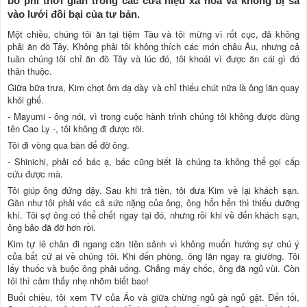
bỏ phí thời gian trong các cửa hiệu xa hoa và không bị sa
vào lưới đồi bại của tư bản.
Một chiều, chúng tôi ăn tại tiệm Tàu và tôi mừng vì rốt cục, đã không
phải ăn đồ Tây. Không phải tôi không thích các món châu Âu, nhưng cả
tuần chúng tôi chỉ ăn đồ Tây và lúc đó, tôi khoái vì được ăn cái gì đó
thân thuộc.
Giữa bữa trưa, Kim chợt ôm dạ dày và chỉ thiếu chút nữa là ông lăn quay
khỏi ghế.
- Mayumi - ông nói, vì trong cuộc hành trình chúng tôi không được dùng
tên Cao Ly -, tôi không đi được rồi.
Tôi đi vòng qua bàn để đỡ ông.
- Shinichi, phải cố bác ạ, bác cũng biết là chúng ta không thể gọi cấp
cứu được mà.
Tôi giúp ông đứng dậy. Sau khi trả tiền, tôi đưa Kim về lại khách sạn.
Gần như tôi phải vác cả sức nặng của ông, ông hổn hển thì thiếu dưỡng
khí. Tôi sợ ông có thể chết ngay tại đó, nhưng rồi khi về đến khách sạn,
ông bảo đã đỡ hơn rồi.
Kim tự lê chân đi ngang căn tiền sảnh vì không muốn hướng sự chú ý
của bất cứ ai về chúng tôi. Khi đến phòng, ông lăn ngay ra giường. Tôi
lấy thuốc và buộc ông phải uống. Chẳng mấy chốc, ông đã ngủ vùi. Còn
tôi thì cảm thấy nhẹ nhõm biết bao!
Buổi chiều, tôi xem TV của Áo và giữa chừng ngủ gà ngủ gật. Đến tối,