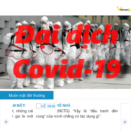
Muôn mặt đời thường
BẠN NAM MẤT!
VỀ NHÀ
TG) “Xời, những cái
(NCTG) “Vậy là “đấu tranh đến
tươi mới gọi là mới
cùng” của mình chẳng có tác dụng gì”.