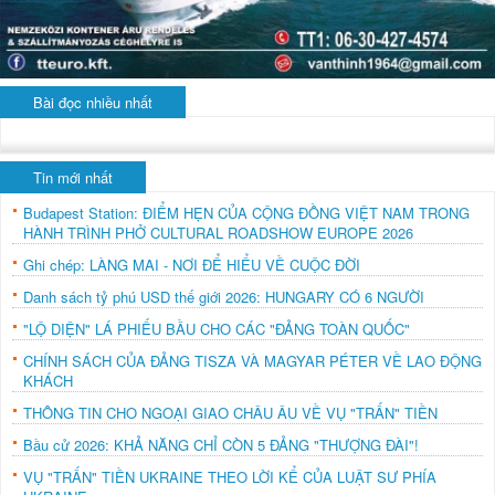
Bài đọc nhiều nhất
Tin mới nhất
Budapest Station: ĐIỂM HẸN CỦA CỘNG ĐỒNG VIỆT NAM TRONG
HÀNH TRÌNH PHỞ CULTURAL ROADSHOW EUROPE 2026
Ghi chép: LÀNG MAI - NƠI ĐỂ HIỂU VỀ CUỘC ĐỜI
Danh sách tỷ phú USD thế giới 2026: HUNGARY CÓ 6 NGƯỜI
"LỘ DIỆN" LÁ PHIẾU BẦU CHO CÁC "ĐẢNG TOÀN QUỐC"
CHÍNH SÁCH CỦA ĐẢNG TISZA VÀ MAGYAR PÉTER VỀ LAO ĐỘNG
KHÁCH
THÔNG TIN CHO NGOẠI GIAO CHÂU ÂU VỀ VỤ "TRẤN" TIỀN
Bầu cử 2026: KHẢ NĂNG CHỈ CÒN 5 ĐẢNG "THƯỢNG ĐÀI"!
VỤ "TRẤN" TIỀN UKRAINE THEO LỜI KỂ CỦA LUẬT SƯ PHÍA