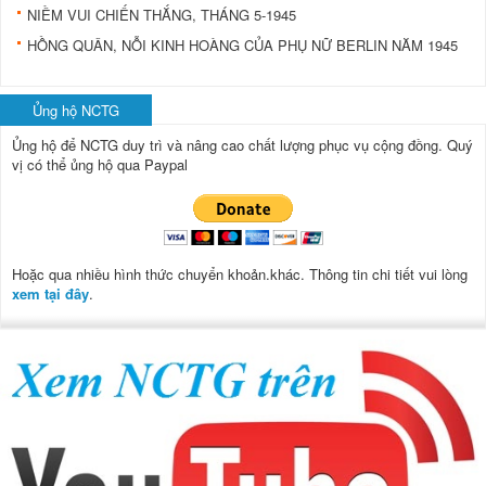
NIỀM VUI CHIẾN THẮNG, THÁNG 5-1945
HỒNG QUÂN, NỖI KINH HOÀNG CỦA PHỤ NỮ BERLIN NĂM 1945
Ủng hộ NCTG
Ủng hộ để NCTG duy trì và nâng cao chất lượng phục vụ cộng đồng.
Quý
vị có thể ủng hộ qua Paypal
Hoặc qua nhiều hình thức chuyển khoản.khác. Thông tin chi tiết vui lòng
xem tại đây
.