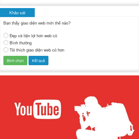
Khảo sát
Bạn thấy giao diện web mới thế nào?
Đẹp và tiện lợi hơn web cũ
Bình thường
Tôi thích giao diện web cũ hơn