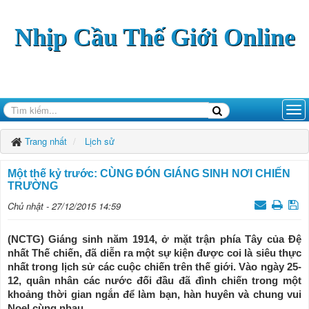
Nhịp Cầu Thế Giới Online
Trang nhất
Lịch sử
Một thế kỷ trước: CÙNG ĐÓN GIÁNG SINH NƠI CHIẾN
TRƯỜNG
Chủ nhật - 27/12/2015 14:59
(NCTG) Giáng sinh năm 1914, ở mặt trận phía Tây của Đệ
nhất Thế chiến, đã diễn ra một sự kiện được coi là siêu thực
nhất trong lịch sử các cuộc chiến trên thế giới. Vào ngày 25-
12, quân nhân các nước đối đầu đã đình chiến trong một
khoảng thời gian ngắn để làm bạn, hàn huyên và chung vui
Noel cùng nhau.