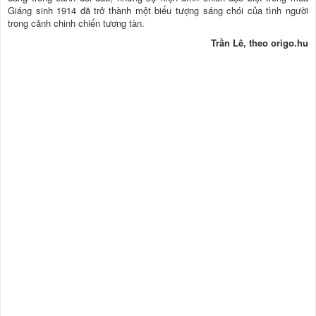
Giáng sinh 1914 đã trở thành một biểu tượng sáng chói của tình người
trong cảnh chinh chiến tương tàn.
Trần Lê, theo origo.hu