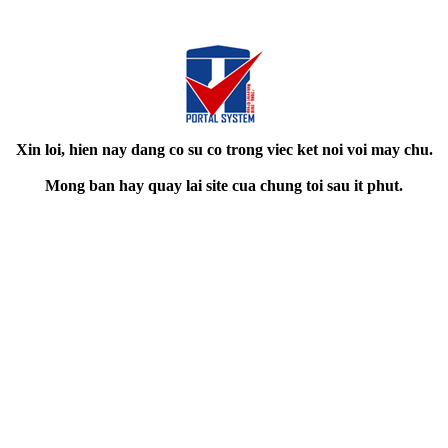
Xin loi, hien nay dang co su co trong viec ket noi voi may chu.
Mong ban hay quay lai site cua chung toi sau it phut.