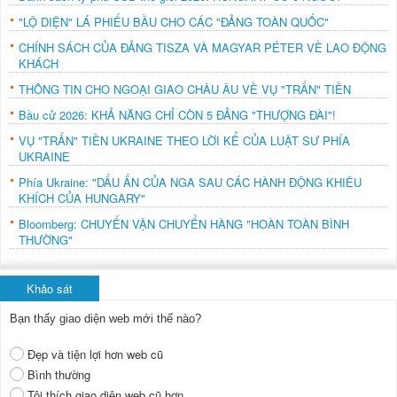
"LỘ DIỆN" LÁ PHIẾU BẦU CHO CÁC "ĐẢNG TOÀN QUỐC"
CHÍNH SÁCH CỦA ĐẢNG TISZA VÀ MAGYAR PÉTER VỀ LAO ĐỘNG
KHÁCH
THÔNG TIN CHO NGOẠI GIAO CHÂU ÂU VỀ VỤ "TRẤN" TIỀN
Bầu cử 2026: KHẢ NĂNG CHỈ CÒN 5 ĐẢNG "THƯỢNG ĐÀI"!
VỤ "TRẤN" TIỀN UKRAINE THEO LỜI KỂ CỦA LUẬT SƯ PHÍA
UKRAINE
Phía Ukraine: "DẤU ẤN CỦA NGA SAU CÁC HÀNH ĐỘNG KHIÊU
KHÍCH CỦA HUNGARY"
Bloomberg: CHUYẾN VẬN CHUYỂN HÀNG "HOÀN TOÀN BÌNH
THƯỜNG"
Khảo sát
Bạn thấy giao diện web mới thế nào?
Đẹp và tiện lợi hơn web cũ
Bình thường
Tôi thích giao diện web cũ hơn