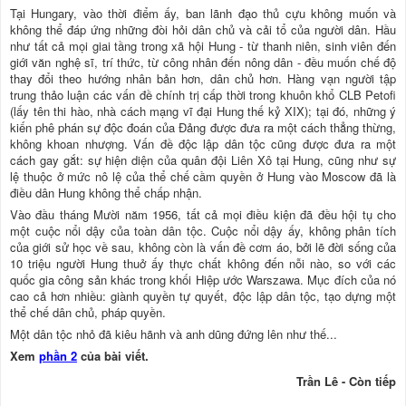
Tại Hungary, vào thời điểm ấy, ban lãnh đạo thủ cựu không muốn và
không thể đáp ứng những đòi hỏi dân chủ và cải tổ của người dân. Hầu
như tất cả mọi giai tầng trong xã hội Hung - từ thanh niên, sinh viên đến
giới văn nghệ sĩ, trí thức, từ công nhân đến nông dân - đều muốn chế độ
thay đổi theo hướng nhân bản hơn, dân chủ hơn. Hàng vạn người tập
trung thảo luận các vấn đề chính trị cấp thời trong khuôn khổ CLB Petofi
(lấy tên thi hào, nhà cách mạng vĩ đại Hung thế kỷ XIX); tại đó, những ý
kiến phê phán sự độc đoán của Đảng được đưa ra một cách thẳng thừng,
không khoan nhượng. Vấn đề độc lập dân tộc cũng được đưa ra một
cách gay gắt: sự hiện diện của quân đội Liên Xô tại Hung, cũng như sự
lệ thuộc ở mức nô lệ của thể chế cầm quyền ở Hung vào Moscow đã là
điều dân Hung không thể chấp nhận.
Vào đầu tháng Mười năm 1956, tất cả mọi điều kiện đã đều hội tụ cho
một cuộc nổi dậy của toàn dân tộc. Cuộc nổi dậy ấy, không phân tích
của giới sử học về sau, không còn là vấn đề cơm áo, bởi lẽ đời sống của
10 triệu người Hung thuở ấy thực chất không đến nỗi nào, so với các
quốc gia công sản khác trong khối Hiệp ước Warszawa. Mục đích của nó
cao cả hơn nhiều: giành quyền tự quyết, độc lập dân tộc, tạo dựng một
thể chế dân chủ, pháp quyền.
Một dân tộc nhỏ đã kiêu hãnh và anh dũng đứng lên như thế...
Xem
phần 2
của bài viết.
Trần Lê - Còn tiếp