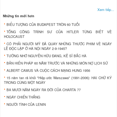
Xem tiếp...
Những tin mới hơn
BIỂU TƯỢNG CỦA BUDAPEST TRÒN 60 TUỔI
TỔNG CÔNG TRÌNH SƯ CỦA HITLER TỪNG BIẾT VỀ
HOLOCAUST
CÓ PHẢI NGƯỜI MỸ ĐÃ QUAY NHỮNG THƯỚC PHIM VỀ NGÀY
LỄ ĐỘC LẬP Ở HÀ NỘI NGÀY 2-9-1945?
TƯỞNG NHỚ NGUYỄN HỮU ĐANG, KẺ SĨ BẮC HÀ
BẢN HIẾN PHÁP 60 NĂM TRƯỚC VÀ NHỮNG MÓN NỢ LỊCH SỬ
ALBERT CAMUS VÀ CUỘC CÁCH MẠNG HUNG 1956
15 năm tan rã khối "Hiệp ước Warszawa" (1991-2006): HAI CHỮ KÝ
TRONG CÙNG MỘT NGÀY
BA MƯƠI NĂM NGÀY RA ĐỜI CỦA CHARTA 77
NGÀY CHIẾN THẮNG
NGƯỜI TÌNH CỦA LENIN