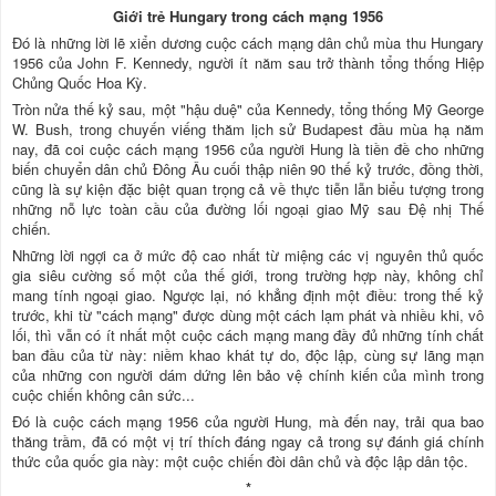
Giới trẻ Hungary trong cách mạng 1956
Đó là những lời lẽ xiển dương cuộc cách mạng dân chủ mùa thu Hungary
1956 của John F. Kennedy, người ít năm sau trở thành tổng thống Hiệp
Chủng Quốc Hoa Kỳ.
Tròn nửa thế kỷ sau, một "hậu duệ" của Kennedy, tổng thống Mỹ George
W. Bush, trong chuyến viếng thăm lịch sử Budapest đầu mùa hạ năm
nay, đã coi cuộc cách mạng 1956 của người Hung là tiền đề cho những
biến chuyển dân chủ Đông Âu cuối thập niên 90 thế kỷ trước, đồng thời,
cũng là sự kiện đặc biệt quan trọng cả về thực tiễn lẫn biểu tượng trong
những nỗ lực toàn cầu của đường lối ngoại giao Mỹ sau Đệ nhị Thế
chiến.
Những lời ngợi ca ở mức độ cao nhất từ miệng các vị nguyên thủ quốc
gia siêu cường số một của thế giới, trong trường hợp này, không chỉ
mang tính ngoại giao. Ngược lại, nó khẳng định một điều: trong thế kỷ
trước, khi từ "cách mạng" được dùng một cách lạm phát và nhiều khi, vô
lối, thì vẫn có ít nhất một cuộc cách mạng mang đầy đủ những tính chất
ban đầu của từ này: niềm khao khát tự do, độc lập, cùng sự lãng mạn
của những con người dám dứng lên bảo vệ chính kiến của mình trong
cuộc chiến không cân sức...
Đó là cuộc cách mạng 1956 của người Hung, mà đến nay, trải qua bao
thăng trầm, đã có một vị trí thích đáng ngay cả trong sự đánh giá chính
thức của quốc gia này: một cuộc chiến đòi dân chủ và độc lập dân tộc.
*