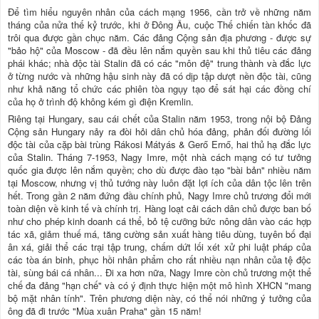
Để tìm hiểu nguyên nhân của cách mạng 1956, cần trở về những năm
tháng của nửa thế kỷ trước, khi ở Đông Âu, cuộc Thế chiến tàn khốc đã
trôi qua được gần chục năm. Các đảng Cộng sản địa phương - được sự
"bảo hộ" của Moscow - đã đều lên nắm quyền sau khi thủ tiêu các đảng
phái khác; nhà độc tài Stalin đã có các "môn đệ" trung thành và đắc lực
ở từng nước và những hậu sinh này đã có dịp tập dượt nền độc tài, cũng
như khả năng tổ chức các phiên tòa ngụy tạo để sát hại các đồng chí
của họ ở trình độ không kém gì điện Kremlin.
Riêng tại Hungary, sau cái chết của Stalin năm 1953, trong nội bộ Đảng
Cộng sản Hungary nảy ra đòi hỏi dân chủ hóa đảng, phản đối đường lối
độc tài của cặp bài trùng Rákosi Mátyás & Gerő Ernő, hai thủ hạ đắc lực
của Stalin. Tháng 7-1953, Nagy Imre, một nhà cách mạng có tư tưởng
quốc gia được lên nắm quyền; cho dù được đào tạo "bài bản" nhiều năm
tại Moscow, nhưng vị thủ tướng này luôn đặt lợi ích của dân tộc lên trên
hết. Trong gần 2 năm đứng đầu chính phủ, Nagy Imre chủ trương đổi mới
toàn diện về kinh tế và chính trị. Hàng loạt cải cách dân chủ được ban bố
như cho phép kinh doanh cá thể, bỏ tệ cưỡng bức nông dân vào các hợp
tác xã, giảm thuế má, tăng cường sản xuất hàng tiêu dùng, tuyên bố đại
ân xá, giải thể các trại tập trung, chấm dứt lối xét xử phi luật pháp của
các tòa án binh, phục hồi nhân phẩm cho rất nhiều nạn nhân của tệ độc
tài, sùng bái cá nhân... Đi xa hơn nữa, Nagy Imre còn chủ trương một thể
chế đa đảng "hạn chế" và có ý định thực hiện một mô hình XHCN "mang
bộ mặt nhân tính". Trên phương diện này, có thể nói những ý tưởng của
ông đã đi trước "Mùa xuân Praha" gần 15 năm!