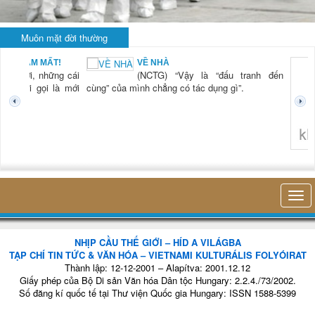
Muôn mặt đời thường
BẠN NAM MẤT!
VỀ NHÀ
TG) “Xời, những cái
(NCTG) “Vậy là “đấu tranh đến
tươi mới gọi là mới
cùng” của mình chẳng có tác dụng gì”.
không 
NHỊP CẦU THẾ GIỚI – HÍD A VILÁGBA
TẠP CHÍ TIN TỨC & VĂN HÓA – VIETNAMI KULTURÁLIS FOLYÓIRAT
Thành lập: 12-12-2001 – Alapítva: 2001.12.12
Giấy phép của Bộ Di sản Văn hóa Dân tộc Hungary: 2.2.4./73/2002.
Số đăng kí quốc tế tại Thư viện Quốc gia Hungary: ISSN 1588-5399