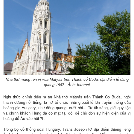
Nhà thờ mang tên vị vua Mátyás trên Thành cổ Buda, địa điểm lễ đăng
quang 1867 - Ảnh: Internet
Nghi thức chính diễn ra tại Nhà thờ Mátyás trên Thành Cổ Buda, ngôi
thánh đường nổi tiếng, là nơi tổ chức những buổi lễ lớn truyền thống của
hoàng gia Hungary, như đăng quang, cưới hỏi... Từ 6h sáng, giới quý tộc
và chính khách Hung đã có mặt tại đó, để chờ đón sự hiện diện của vị
hoàng đế Áo vào hồi 7h.
Trong bộ đồ thống soái Hungary, Franz Joseph tới địa điểm thiêng liêng