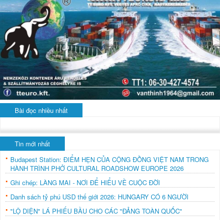
Bài đọc nhiều nhất
Tin mới nhất
Budapest Station: ĐIỂM HẸN CỦA CỘNG ĐỒNG VIỆT NAM TRONG
HÀNH TRÌNH PHỞ CULTURAL ROADSHOW EUROPE 2026
Ghi chép: LÀNG MAI - NƠI ĐỂ HIỂU VỀ CUỘC ĐỜI
Danh sách tỷ phú USD thế giới 2026: HUNGARY CÓ 6 NGƯỜI
"LỘ DIỆN" LÁ PHIẾU BẦU CHO CÁC "ĐẢNG TOÀN QUỐC"