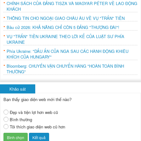
CHÍNH SÁCH CỦA ĐẢNG TISZA VÀ MAGYAR PÉTER VỀ LAO ĐỘNG
KHÁCH
THÔNG TIN CHO NGOẠI GIAO CHÂU ÂU VỀ VỤ "TRẤN" TIỀN
Bầu cử 2026: KHẢ NĂNG CHỈ CÒN 5 ĐẢNG "THƯỢNG ĐÀI"!
VỤ "TRẤN" TIỀN UKRAINE THEO LỜI KỂ CỦA LUẬT SƯ PHÍA
UKRAINE
Phía Ukraine: "DẤU ẤN CỦA NGA SAU CÁC HÀNH ĐỘNG KHIÊU
KHÍCH CỦA HUNGARY"
Bloomberg: CHUYẾN VẬN CHUYỂN HÀNG "HOÀN TOÀN BÌNH
THƯỜNG"
Khảo sát
Bạn thấy giao diện web mới thế nào?
Đẹp và tiện lợi hơn web cũ
Bình thường
Tôi thích giao diện web cũ hơn