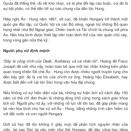
Gyula đã thắng thế, dù rất khó nhọc, và bị phe đối lập cáo buộc, coi đó là
sự bội phản, có thể dẫn tới sự cáo chung của dân tộc Hung.
Hiệp nghị Áo - Hung năm 1867, rốt cục, đã khiến Hungary trở thành một
quốc gia độc lập, có Quốc hội và các Bộ riêng, ngoại trừ những Bộ quan
trọng nhất như Bộ Ngoại giao, Chiến tranh và Tài chính là chung với phía
Áo. Nền hòa bình được thiết lập trên toàn lãnh thổ của nền quân chủ này,
trong vòng gần nửa thế kỷ.
Người phụ nữ định mệnh
“
Đây là công trình của Deák, Andrássy và cá nhân tôi
”, Hoàng đế Franz
Joseph đã viết như vậy, hoàn toàn bỏ qua một tác nhân không kém phần
quan trọng khiến Đế chế Áo - Hung còn được nhiều người truyền tụng cho
đến bây giờ: đó là vai trò của chính vợ ông, Hoàng hậu Elisabeth, hay
được biết đến với cái tên Sisi trong văn hóa đại chúng.
Nếu không có sự hiện diện của bà, những sự kiện lịch sử cách đây 150
năm có thể chỉ đơn thuần là những dòng khô cứng trong sách giáo khoa
lịch sử. Người phụ nữ ấy, với những nỗ lực rất lớn lao, đã góp phần mang
lại nền hòa bình cho hai xứ sở Áo - Hung, bằng những tình cảm hiếm có
với đất nước và con người Hungary.
Giới sử học đã tốn không ít giấy mực để phân tích nguyên nhân của
việc, tại sao Sisi lại yêu mến như thế Hungary, để dày công học tiếng