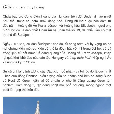
Lễ đăng quang huy hoàng
Chưa bao giờ Cung điện Hoàng gia Hungary trên đồi Buda lại náo nhiệt
như thế, trong cái năm 1867 đáng nhớ. Trong những cuộc hòa đàm từ
đầu năm, Hoàng đế Áo Franz Jóseph và Hoàng hậu Elisabeth, người phụ
nữ được coi là đẹp nhất Châu Âu hậu bán thế kỷ 19, đã nhiều lần có mặt
tại thủ đô Budapest.
Ngày 8-6-1867, cư dân Budapest chờ đợi từ sáng sớm với hy vọng có cơ
hội chứng kiến một sự kiện có thể là độc nhất vô nhị trong đời họ, và cả
trong lịch sử đất nước: lễ đăng quang của Hoàng đế Franz Joseph, khép
lại quá khứ khổ đau của dân tộc Hungary và “
hợp thức hóa
” Hiệp nghị Áo
- Hung đã ký trước đó.
Sử cũ ghi lại cảnh tượng cây Cầu Xích cổ nhất - và tới lúc đó là duy nhất
- bắc qua dòng Danube, biểu tượng của hai thành phố bên bờ sông Buda
và Pest đã được ngăn lại để chuẩn bị cho lễ đăng quang được tôn
nghiêm. Đám đông tụ tập đông nghịt mọi phố phường, mong ngóng một
buổi lễ trọng thể kéo dài.