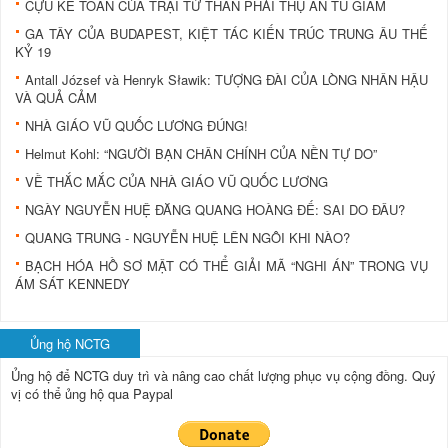
CỰU KẾ TOÁN CỦA TRẠI TỬ THẦN PHẢI THỤ ÁN TÙ GIAM
GA TÂY CỦA BUDAPEST, KIỆT TÁC KIẾN TRÚC TRUNG ÂU THẾ
KỶ 19
Antall József và Henryk Sławik: TƯỢNG ĐÀI CỦA LÒNG NHÂN HẬU
VÀ QUẢ CẢM
NHÀ GIÁO VŨ QUỐC LƯƠNG ĐÚNG!
Helmut Kohl: “NGƯỜI BẠN CHÂN CHÍNH CỦA NỀN TỰ DO”
VỀ THẮC MẮC CỦA NHÀ GIÁO VŨ QUỐC LƯƠNG
NGÀY NGUYỄN HUỆ ĐĂNG QUANG HOÀNG ĐẾ: SAI DO ĐÂU?
QUANG TRUNG - NGUYỄN HUỆ LÊN NGÔI KHI NÀO?
BẠCH HÓA HỒ SƠ MẬT CÓ THỂ GIẢI MÃ “NGHI ÁN” TRONG VỤ
ÁM SÁT KENNEDY
Ủng hộ NCTG
Ủng hộ để NCTG duy trì và nâng cao chất lượng phục vụ cộng đồng.
Quý
vị có thể ủng hộ qua Paypal