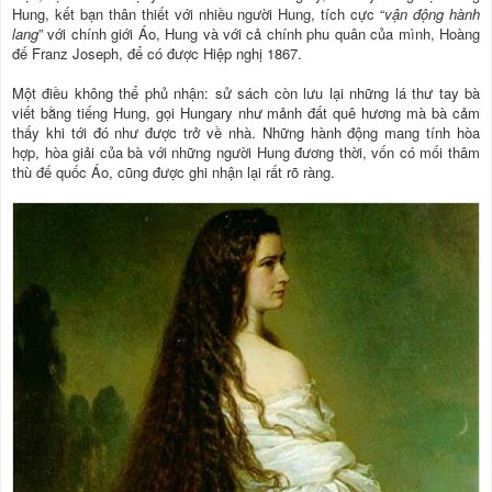
Hung, kết bạn thân thiết với nhiều người Hung, tích cực “
vận động hành
lang
” với chính giới Áo, Hung và với cả chính phu quân của mình, Hoàng
đế Franz Joseph, để có được Hiệp nghị 1867.
Một điều không thể phủ nhận: sử sách còn lưu lại những lá thư tay bà
viết bằng tiếng Hung, gọi Hungary như mảnh đất quê hương mà bà cảm
thấy khi tới đó như được trở về nhà. Những hành động mang tính hòa
hợp, hòa giải của bà với những người Hung đương thời, vốn có mối thâm
thù đế quốc Áo, cũng được ghi nhận lại rất rõ ràng.