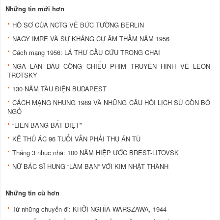
Những tin mới hơn
HỒ SƠ CỦA NCTG VỀ BỨC TƯỜNG BERLIN
NAGY IMRE VÀ SỰ KHÁNG CỰ ÂM THẦM NĂM 1956
Cách mạng 1956: LÁ THƯ CẦU CỨU TRONG CHAI
NGA LẦN ĐẦU CÔNG CHIẾU PHIM TRUYỀN HÌNH VỀ LEON
TROTSKY
130 NĂM TÀU ĐIỆN BUDAPEST
CÁCH MẠNG NHUNG 1989 VÀ NHỮNG CÂU HỎI LỊCH SỬ CÒN BỎ
NGỎ
“LIÊN BANG BẤT DIỆT”
KẺ THỦ ÁC 96 TUỔI VẪN PHẢI THỤ ÁN TÙ
Tháng 3 nhục nhã: 100 NĂM HIỆP ƯỚC BREST-LITOVSK
NỮ BÁC SĨ HUNG “LÀM BẠN” VỚI KIM NHẬT THÀNH
Những tin cũ hơn
Từ những chuyến đi: KHỞI NGHĨA WARSZAWA, 1944