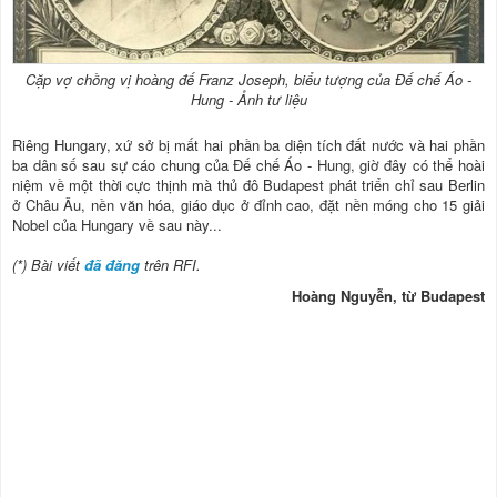
Cặp vợ chồng vị hoàng đế Franz Joseph, biểu tượng của Đế chế Áo -
Hung - Ảnh tư liệu
Riêng Hungary, xứ sở bị mất hai phần ba diện tích đất nước và hai phần
ba dân số sau sự cáo chung của Đế chế Áo - Hung, giờ đây có thể hoài
niệm về một thời cực thịnh mà thủ đô Budapest phát triển chỉ sau Berlin
ở Châu Âu, nền văn hóa, giáo dục ở đỉnh cao, đặt nền móng cho 15 giải
Nobel của Hungary về sau này...
(*) Bài viết
đã đăng
trên RFI.
Hoàng Nguyễn, từ Budapest