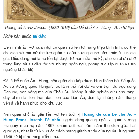
Hoàng đế Franz Joseph (1830-1916) của Đế chế Áo - Hung - Ảnh tư liệu
Nghe bản audio
tại đây
.
Liên minh ấy, với quân đội có quân số lên tới hàng triệu binh lính, có thể
đối địch với bất cứ thế lực quân sự của cường quốc nào khác ở Lục địa
già. Điều đáng nói là nó tồn tại được tới hơn nửa thế kỷ, cho dù chứa chở
trong lòng tới 13 dân tộc với những ngôn ngữ, phong tục tập quán và tín
ngưỡng khác biệt.
Đó là Đế quốc Áo - Hung, nền quân chủ kép được hình thành bởi Đế quốc
Áo và Vương quốc Hungary, có lãnh thổ trải dài và ôm trọn lưu vực sông
Danube, con sông mẹ của Châu Âu. Không ít nhà nghiên cứu cho rằng,
đây chính là tiền thân đầu tiên của Liên Âu, đem lại những năm tháng
yên ả và hạnh phúc cho khu vực.
Nền quân chủ ấy gắn liền với tên tuổi vị
Hoàng đế của Đế chế Áo -
Hung Franz Joseph Đệ nhất
, người đăng quang ngôi vị quân vương
Hungary mùa hạ năm 1867, chấm dứt vài trăm năm thù địch giữa hai
quốc gia, nhất là từ khi cuộc cách mạng giành tự do của người Hung năm
1848-49 bị dìm trong biển máu.