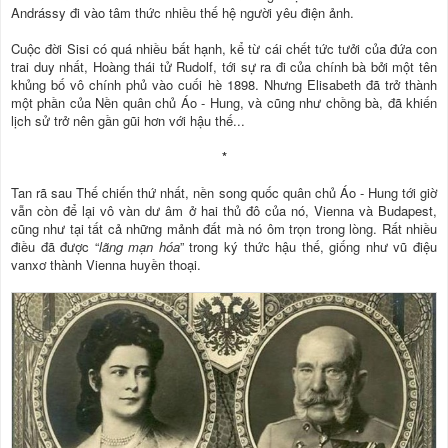
Andrássy đi vào tâm thức nhiều thế hệ người yêu điện ảnh.
Cuộc đời Sisi có quá nhiều bất hạnh, kể từ cái chết tức tưởi của đứa con
trai duy nhất, Hoàng thái tử Rudolf, tới sự ra đi của chính bà bởi một tên
khủng bố vô chính phủ vào cuối hè 1898. Nhưng Elisabeth đã trở thành
một phần của Nền quân chủ Áo - Hung, và cũng như chồng bà, đã khiến
lịch sử trở nên gần gũi hơn với hậu thế...
*
Tan rã sau Thế chiến thứ nhất, nền song quốc quân chủ Áo - Hung tới giờ
vẫn còn để lại vô vàn dư âm ở hai thủ đô của nó, Vienna và Budapest,
cũng như tại tất cả những mảnh đất mà nó ôm trọn trong lòng. Rất nhiều
điều đã được “
lãng mạn hóa
” trong ký thức hậu thế, giống như vũ điệu
vanxơ thành Vienna huyền thoại.