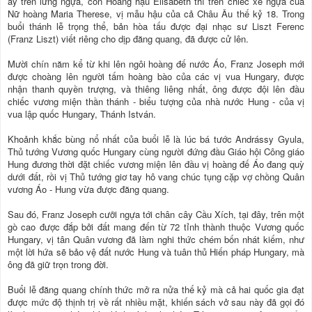
ấy trên lưng ngựa, còn Hoàng hậu Elisabeth thì trên chiếc xe ngựa của
Nữ hoàng Maria Therese, vị mẫu hậu của cả Châu Âu thế kỷ 18. Trong
buổi thánh lễ trọng thể, bản hòa tấu được đại nhạc sư Liszt Ferenc
(Franz Liszt) viết riêng cho dịp đăng quang, đã được cử lên.
Mười chín năm kể từ khi lên ngôi hoàng đế nước Áo, Franz Joseph mới
được choàng lên người tấm hoàng bào của các vị vua Hungary, được
nhận thanh quyền trượng, và thiêng liêng nhất, ông được đội lên đầu
chiếc vương miện thần thánh - biểu tượng của nhà nước Hung - của vị
vua lập quốc Hungary, Thánh István.
Khoảnh khắc bùng nổ nhất của buổi lễ là lúc bá tước Andrássy Gyula,
Thủ tướng Vương quốc Hungary cùng người đứng đầu Giáo hội Công giáo
Hung đương thời đặt chiếc vương miện lên đầu vị hoàng đế Áo đang quỳ
dưới đất, rồi vị Thủ tướng giơ tay hô vang chúc tụng cặp vợ chồng Quân
vương Áo - Hung vừa được đăng quang.
Sau đó, Franz Joseph cưỡi ngựa tới chân cây Cầu Xích, tại đây, trên một
gò cao được đắp bởi đất mang đến từ 72 tỉnh thành thuộc Vương quốc
Hungary, vị tân Quân vương đã làm nghi thức chém bốn nhát kiếm, như
một lời hứa sẽ bảo vệ đất nước Hung và tuân thủ Hiến pháp Hungary, mà
ông đã giữ trọn trong đời.
Buổi lễ đăng quang chính thức mở ra nửa thế kỷ mà cả hai quốc gia đạt
được mức độ thịnh trị về rất nhiều mặt, khiến sách vở sau này đã gọi đó