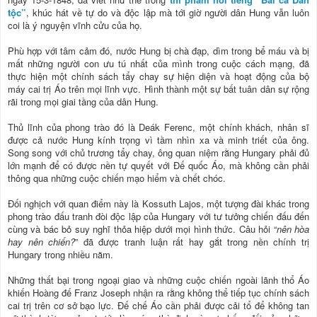
tộc”
, khúc hát về tự do và độc lập mà tới giờ người dân Hung vẫn luôn
coi là ý nguyện vĩnh cửu của họ.
Phù hợp với tâm cảm đó, nước Hung bị chà đạp, dìm trong bể máu và bị
mất những người con ưu tú nhất của mình trong cuộc cách mạng, đã
thực hiện một chính sách tẩy chay sự hiện diện và hoạt động của bộ
máy cai trị Áo trên mọi lĩnh vực. Hình thành một sự bất tuân dân sự rộng
rãi trong mọi giai tầng của dân Hung.
Thủ lĩnh của phong trào đó là Deák Ferenc, một chính khách, nhân sĩ
được cả nước Hung kính trọng vì tầm nhìn xa và minh triết của ông.
Song song với chủ trương tẩy chay, ông quan niệm rằng Hungary phải đủ
lớn mạnh để có được nền tự quyết với Đế quốc Áo, mà không cần phải
thông qua những cuộc chiến mạo hiểm và chết chóc.
Đối nghịch với quan điểm này là Kossuth Lajos, một tượng đài khác trong
phong trào đấu tranh đòi độc lập của Hungary với tư tưởng chiến đấu đến
cùng và bác bỏ suy nghĩ thỏa hiệp dưới mọi hình thức. Câu hỏi “
nên hòa
hay nên chiến?
” đã được tranh luận rất hay gắt trong nền chính trị
Hungary trong nhiều năm.
Những thất bại trong ngoại giao và những cuộc chiến ngoài lãnh thổ Áo
khiến Hoàng đế Franz Joseph nhận ra rằng không thể tiếp tục chính sách
cai trị trên cơ sở bạo lực. Đế chế Áo cần phải được cải tổ để không tan