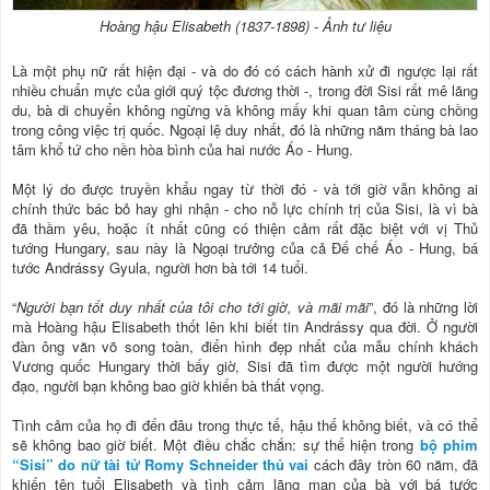
Hoàng hậu Elisabeth (1837-1898) - Ảnh tư liệu
Là một phụ nữ rất hiện đại - và do đó có cách hành xử đi ngược lại rất
nhiều chuẩn mực của giới quý tộc đương thời -, trong đời Sisi rất mê lãng
du, bà di chuyển không ngừng và không mấy khi quan tâm cùng chồng
trong công việc trị quốc. Ngoại lệ duy nhất, đó là những năm tháng bà lao
tâm khổ tứ cho nền hòa bình của hai nước Áo - Hung.
Một lý do được truyền khẩu ngay từ thời đó - và tới giờ vẫn không ai
chính thức bác bỏ hay ghi nhận - cho nỗ lực chính trị của Sisi, là vì bà
đã thầm yêu, hoặc ít nhất cũng có thiện cảm rất đặc biệt với vị Thủ
tướng Hungary, sau này là Ngoại trưởng của cả Đế chế Áo - Hung, bá
tước Andrássy Gyula, người hơn bà tới 14 tuổi.
“
Người bạn tốt duy nhất của tôi cho tới giờ, và mãi mãi
”, đó là những lời
mà Hoàng hậu Elisabeth thốt lên khi biết tin Andrássy qua đời. Ở người
đàn ông văn võ song toàn, điển hình đẹp nhất của mẫu chính khách
Vương quốc Hungary thời bấy giờ, Sisi đã tìm được một người hướng
đạo, người bạn không bao giờ khiến bà thất vọng.
Tình cảm của họ đi đến đâu trong thực tế, hậu thế không biết, và có thể
sẽ không bao giờ biết. Một điều chắc chắn: sự thể hiện trong
bộ phim
“Sisi” do nữ tài tử Romy Schneider thủ vai
cách đây tròn 60 năm, đã
khiến tên tuổi Elisabeth và tình cảm lãng mạn của bà với bá tước