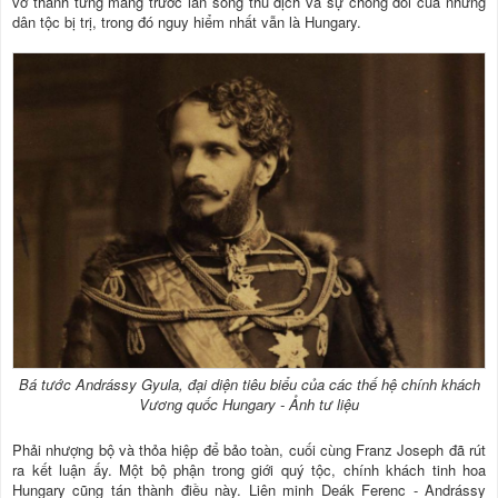
vỡ thành từng mảng trước làn sóng thù địch và sự chống đối của những
dân tộc bị trị, trong đó nguy hiểm nhất vẫn là Hungary.
Bá tước Andrássy Gyula, đại diện tiêu biểu của các thế hệ chính khách
Vương quốc Hungary - Ảnh tư liệu
Phải nhượng bộ và thỏa hiệp để bảo toàn, cuối cùng Franz Joseph đã rút
ra kết luận ấy. Một bộ phận trong giới quý tộc, chính khách tinh hoa
Hungary cũng tán thành điều này. Liên minh Deák Ferenc - Andrássy