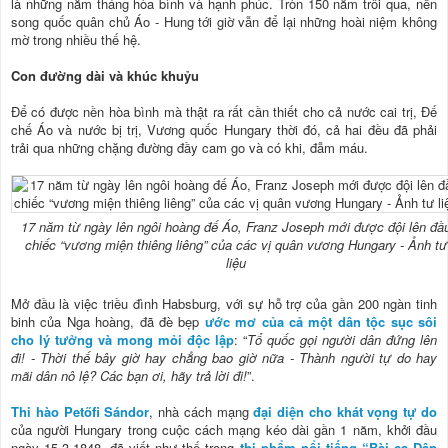
là những năm tháng hòa bình và hạnh phúc. Tròn 150 năm trôi qua, nền
song quốc quân chủ Áo - Hung tới giờ vẫn để lại những hoài niệm không
mờ trong nhiều thế hệ.
Con đường dài và khúc khuỷu
Để có được nền hòa bình mà thật ra rất cần thiết cho cả nước cai trị, Đế
chế Áo và nước bị trị, Vương quốc Hungary thời đó, cả hai đều đã phải
trải qua những chặng đường đầy cam go và có khi, đẫm máu.
17 năm từ ngày lên ngôi hoàng đế Áo, Franz Joseph mới được đội lên đầ
chiếc “vương miện thiêng liêng” của các vị quân vương Hungary - Ảnh tư
liệu
Mở đầu là việc triều đình Habsburg, với sự hỗ trợ của gần 200 ngàn tinh
binh của Nga hoàng, đã đè bẹp
ước mơ của cả một dân tộc sục sôi
cho lý tưởng và mong mỏi độc lập
: “
Tổ quốc gọi người dân đứng lên
đi! - Thời thế bây giờ hay chẳng bao giờ nữa - Thành người tự do hay
mãi dân nô lệ? Các bạn ơi, hãy trả lời đi!
”.
Thi hào Petőfi Sándor
, nhà cách mạng
đại diện cho khát vọng tự do
của người Hungary trong cuộc cách mạng kéo dài gần 1 năm, khởi đầu
ngày 15-3-1848, đã viết như thế trong
thi phẩm nổi tiếng “Bài ca Dân